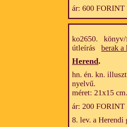
ár: 600 FORINT
ko2650. könyv/fö
útleírás
berak a
Herend
.
hn. én. kn. illusz
nyelvű.
méret: 21x15 cm
ár: 200 FORINT
8. lev. a Herendi