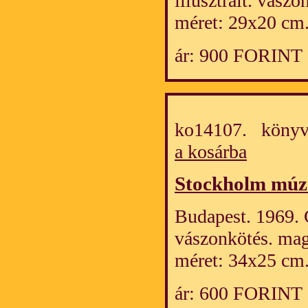
illusztrált. vász
méret: 29x20 cm
ár: 900 FORINT
ko14107. könyv
a kosárba
Stockholm mú
Budapest. 1969. C
vászonkötés. mag
méret: 34x25 cm.
ár: 600 FORINT