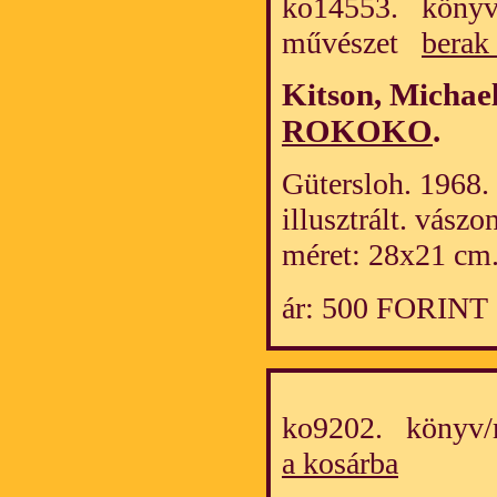
ko14553. könyv/
művészet
berak
Kitson, Michae
ROKOKO
.
Gütersloh. 1968.
illusztrált. vász
méret: 28x21 cm
ár: 500 FORINT
ko9202. könyv/
a kosárba