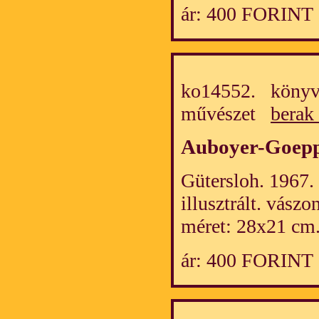
ár: 400 FORINT
ko14552. könyv/
művészet
berak
Auboyer-Goep
Gütersloh. 1967.
illusztrált. vász
méret: 28x21 cm.
ár: 400 FORINT