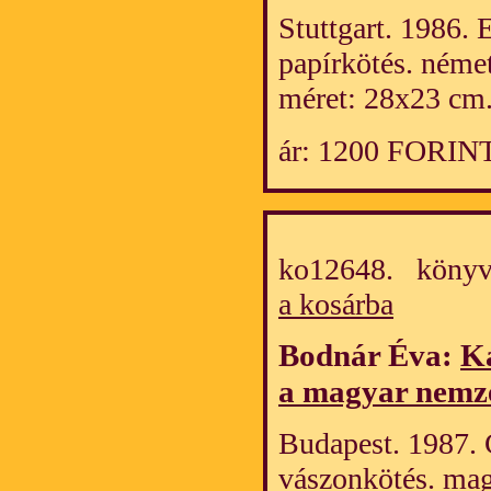
Stuttgart. 1986. E
papírkötés. néme
méret: 28x23 cm
ár: 1200 FORIN
ko12648. könyv
a kosárba
Bodnár Éva:
Ka
a magyar nemze
Budapest. 1987. Ci
vászonkötés. mag