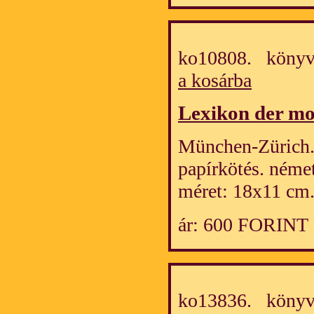
ko10808. könyv
a kosárba
Lexikon der mo
München-Zürich. 1
papírkötés. néme
méret: 18x11 cm
ár: 600 FORINT
ko13836. könyv