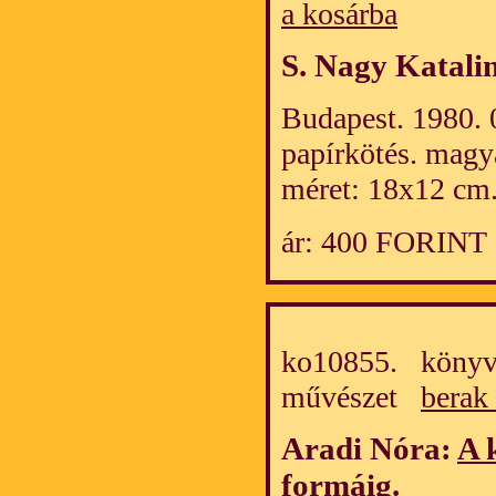
a kosárba
S. Nagy Katali
Budapest. 1980. 0
papírkötés. magy
méret: 18x12 cm
ár: 400 FORINT
ko10855. könyv/
művészet
berak
Aradi Nóra:
A 
formáig
.