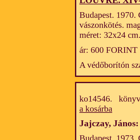
LOUVRE. XIV-X
Budapest. 1970. C
vászonkötés. mag
méret: 32x24 cm
ár: 600 FORINT
A védőborítón sz
ko14546. könyv
a kosárba
Jajczay, János
Budapest. 1973. C