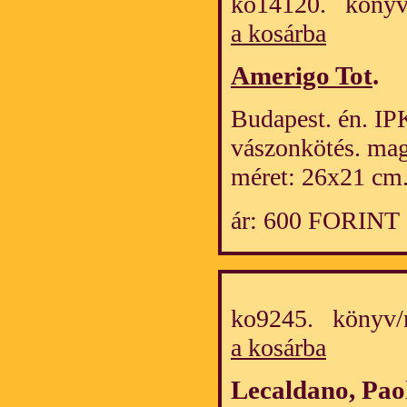
ko14120. könyv
a kosárba
Amerigo Tot
.
Budapest. én. IPK
vászonkötés. mag
méret: 26x21 cm
ár: 600 FORINT
ko9245. könyv/
a kosárba
Lecaldano, Pao