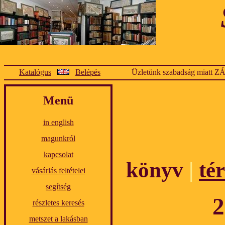
Katalógus
Belépés
Üzletünk szabadság miatt Z
Menü
in english
magunkról
kapcsolat
könyv
|
té
vásárlás feltételei
segítség
2
részletes keresés
metszet a lakásban