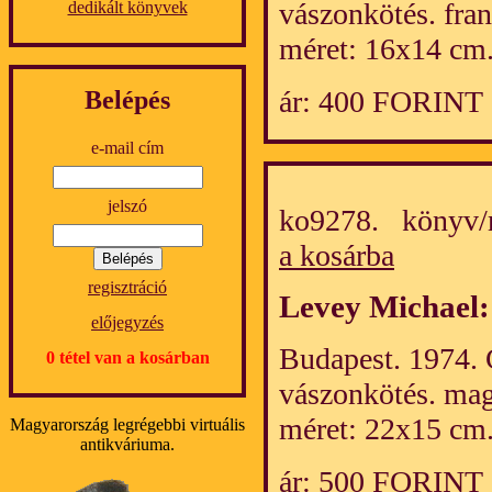
vászonkötés. fran
dedikált könyvek
méret: 16x14 cm
ár: 400 FORINT
Belépés
e-mail cím
jelszó
ko9278. könyv/
a kosárba
regisztráció
Levey Michael
előjegyzés
Budapest. 1974. C
0 tétel van a kosárban
vászonkötés. mag
méret: 22x15 cm.
Magyarország legrégebbi virtuális
antikváriuma.
ár: 500 FORINT