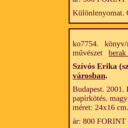
Különlenyomat. 
ko7754. könyv/m
művészet
berak
Szívós Erika (s
városban
.
Budapest. 2001. B
papírkötés. magy
méret: 24x16 cm
ár: 800 FORINT