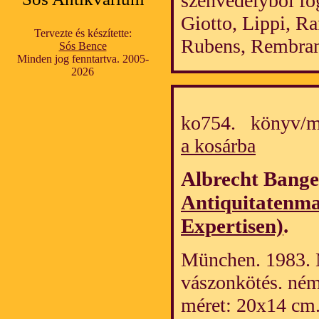
szenvedélyből fo
Giotto, Lippi, Ra
Tervezte és készítette:
Rubens, Rembrand
Sós Bence
Minden jog fenntartva. 2005-
2026
ko754. könyv/m
a kosárba
Albrecht Bange
Antiquitatenma
Expertisen)
.
München. 1983. Mo
vászonkötés. ném
méret: 20x14 cm