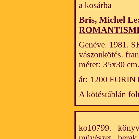
a kosárba
Bris, Michel Le
ROMANTISM
Genéve. 1981. SKI
vászonkötés. fran
méret: 35x30 cm
ár: 1200 FORIN
A kötéstáblán fol
ko10799. könyv/
művészet
berak