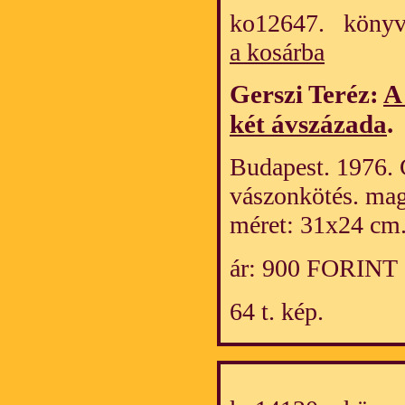
ko12647. könyv
a kosárba
Gerszi Teréz:
A
két ávszázada
.
Budapest. 1976. C
vászonkötés. mag
méret: 31x24 cm
ár: 900 FORINT
64 t. kép.