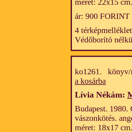
méret: 22x15 cm
ár: 900 FORINT
4 térképmelléklet
Védőborító nélkü
ko1261. könyv/
a kosárba
Lívia Nékám:
M
Budapest. 1980. C
vászonkötés. ang
méret: 18x17 cm.