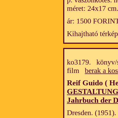
méret: 24x17 cm
ár: 1500 FORIN
Kihajtható térkép
ko3179. könyv/s
film
berak a ko
Reif Guido ( H
GESTALTUNG
Jahrbuch der D
Dresden. (1951). 