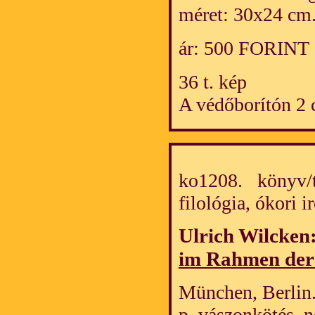
méret: 30x24 cm
ár: 500 FORINT
36 t. kép
A védőborítón 2 
ko1208. könyv/tö
filológia, ókori
Ulrich Wilcken
im Rahmen der 
München, Berlin.
p. vászonkötés. 