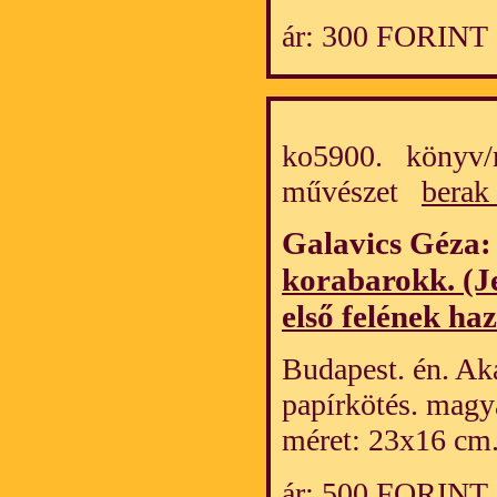
ár: 300 FORINT
ko5900. könyv/m
művészet
berak
Galavics Géza
korabarokk. (Je
első felének ha
Budapest. én. Aka
papírkötés. magy
méret: 23x16 cm
ár: 500 FORINT