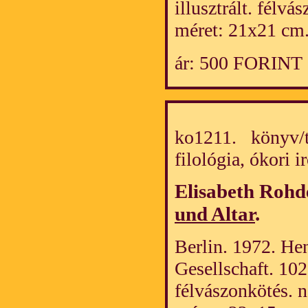
illusztrált. félv
méret: 21x21 cm
ár: 500 FORINT
ko1211. könyv/tö
filológia, ókori
Elisabeth Rohd
und Altar
.
Berlin. 1972. He
Gesellschaft. 102 
félvászonkötés. 