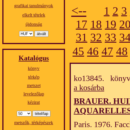
grafikai tanulmányok
<--
1
2
3
elkelt tételek
17
18
19
2
újdonság
31
32
33
3
45
46
47
48
Katalógus
könyv
ko13845. könyv
térkép
a kosárba
metszet
levelezőlap
BRAUER. HUI
kézirat
AQUARELLE
Paris. 1976. Facch
metszők, térképészek