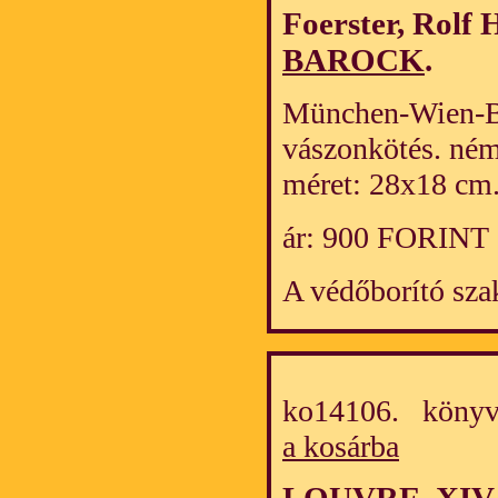
Foerster, Rolf 
BAROCK
.
München-Wien-Ba
vászonkötés. ném
méret: 28x18 cm
ár: 900 FORINT
A védőborító sza
ko14106. könyv
a kosárba