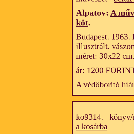
Alpatov:
A művé
köt
.
Budapest. 1963. 
illusztrált. vász
méret: 30x22 cm
ár: 1200 FORIN
A védőborító hiá
ko9314. könyv/
a kosárba