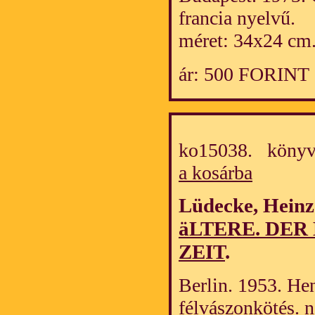
francia nyelvű.
méret: 34x24 cm
ár: 500 FORINT
ko15038. könyv
a kosárba
Lüdecke, Hein
äLTERE. DER
ZEIT
.
Berlin. 1953. Hen
félvászonkötés. 