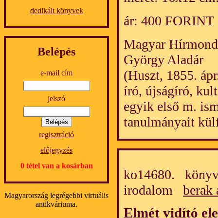
dedikált könyvek
ár: 400 FORINT
Magyar Hírmond
Belépés
György Aladár
(Huszt, 1855. ápr.
e-mail cím
író, újságíró, ku
jelszó
egyik első m. ism
tanulmányait külf
regisztráció
előjegyzés
0 tétel van a kosárban
ko14680. könyv
irodalom
berak 
Magyarország legrégebbi virtuális
antikváriuma.
Elmét vidító el