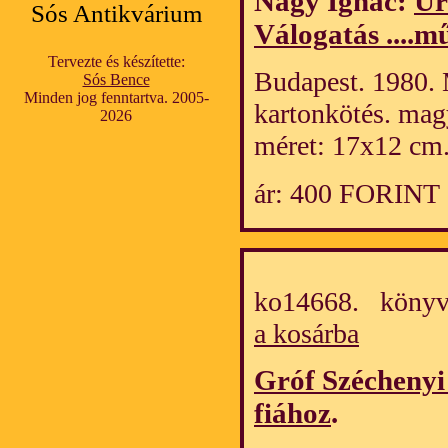
Nagy Ignác:
Ur
Sós Antikvárium
Válogatás ....m
Tervezte és készítette:
Budapest. 1980. 
Sós Bence
Minden jog fenntartva. 2005-
kartonkötés. mag
2026
méret: 17x12 cm
ár: 400 FORINT
ko14668. könyv
a kosárba
Gróf Széchenyi 
fiához
.