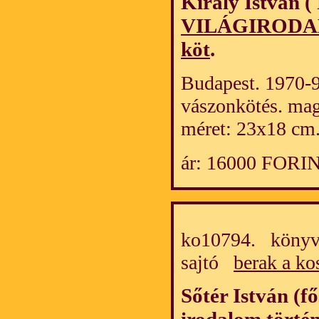
Király István (
VILÁGIRODAL
köt
.
Budapest. 1970-
vászonkötés. mag
méret: 23x18 cm
ár: 16000 FORI
ko10794. könyv/
sajtó
berak a ko
Sőtér István (f