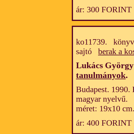
ár: 300 FORINT
ko11739. könyv/
sajtó
berak a ko
Lukács Györg
tanulmányok
.
Budapest. 1990. 
magyar nyelvű.
méret: 19x10 cm
ár: 400 FORINT