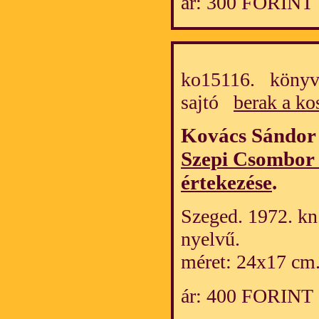
ár: 300 FORINT
ko15116. könyv/
sajtó
berak a ko
Kovács Sándor 
Szepi Csombor 
értekezése
.
Szeged. 1972. kn
nyelvű.
méret: 24x17 cm
ár: 400 FORINT