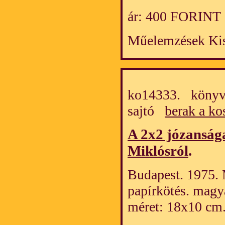
ár: 400 FORINT
Műelemzések Kis
ko14333. könyv/
sajtó
berak a ko
A 2x2 józanság
Miklósról
.
Budapest. 1975. 
papírkötés. magy
méret: 18x10 cm