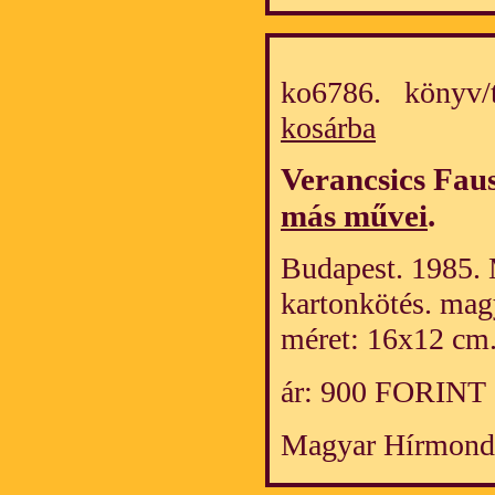
ko6786. könyv/
kosárba
Verancsics Fau
más művei
.
Budapest. 1985. M
kartonkötés. mag
méret: 16x12 cm
ár: 900 FORINT
Magyar Hírmond