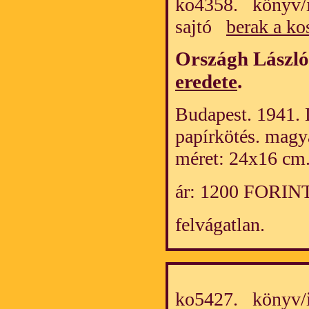
ko4358. könyv/i
sajtó
berak a ko
Országh Lászl
eredete
.
Budapest. 1941. 
papírkötés. magy
méret: 24x16 cm
ár: 1200 FORIN
felvágatlan.
ko5427. könyv/