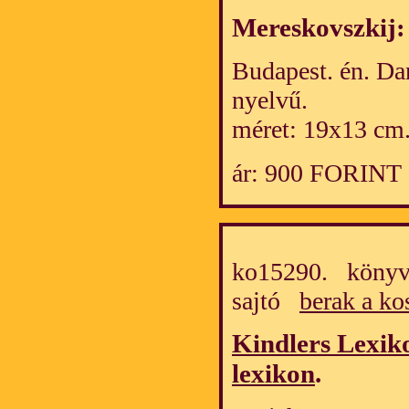
Mereskovszkij
Budapest. én. Da
nyelvű.
méret: 19x13 cm
ár: 900 FORINT
ko15290. könyv/
sajtó
berak a ko
Kindlers Lexiko
lexikon
.