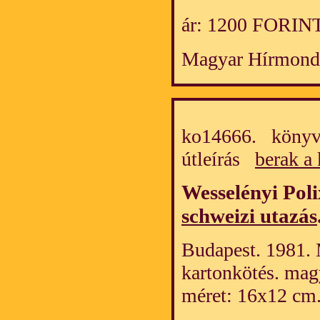
ár: 1200 FORIN
Magyar Hírmond
ko14666. könyv/f
útleírás
berak a
Wesselényi Pol
schweizi utazás
Budapest. 1981. 
kartonkötés. mag
méret: 16x12 cm