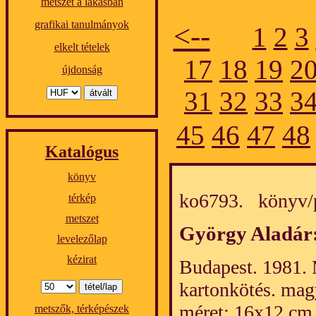
metszet a lakásban
grafikai tanulmányok
<--
1
2
3
elkelt tételek
17
18
19
2
újdonság
31
32
33
3
45
46
47
48
Katalógus
könyv
ko6793. könyv/
térkép
metszet
György Aladár
levelezőlap
kézirat
Budapest. 1981. 
kartonkötés. mag
méret: 16x12 cm
metszők, térképészek