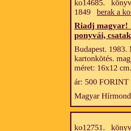
ko14685. könyv/
1849
berak a ko
Riadj magyar! 
ponyvái, csata
Budapest. 1983. 
kartonkötés. mag
méret: 16x12 cm
ár: 500 FORINT
Magyar Hírmond
ko12751. könyv