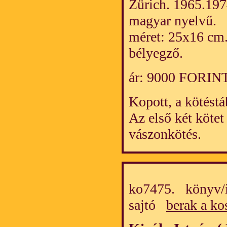
Zürich. 1965.197
magyar nyelvű.
méret: 25x16 cm.
bélyegző.
ár: 9000 FORIN
Kopott, a kötéstá
Az első két kötet
vászonkötés.
ko7475. könyv/i
sajtó
berak a ko