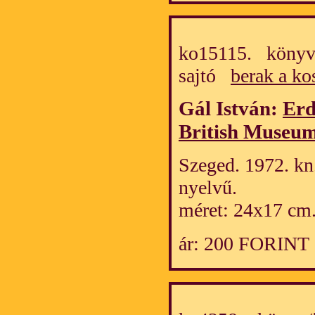
ko15115. könyv/
sajtó
berak a ko
Gál István:
Erd
British Museu
Szeged. 1972. kn
nyelvű.
méret: 24x17 cm
ár: 200 FORINT