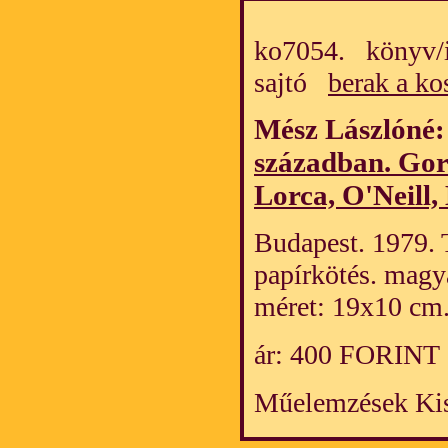
ko7054. könyv/i
sajtó
berak a ko
Mész Lászlóné
században. Gor
Lorca, O'Neill
Budapest. 1979. 
papírkötés. magy
méret: 19x10 cm
ár: 400 FORINT
Műelemzések Kis