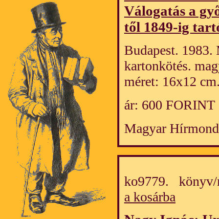
Válogatás a gy
től 1849-ig tar
Budapest. 1983. 
kartonkötés. mag
méret: 16x12 cm
ár: 600 FORINT
Magyar Hírmond
ko9779. könyv/
a kosárba