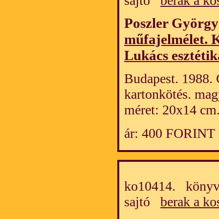
sajtó
berak a ko
Poszler Györg
műfajelmélet. 
Lukács esztéti
Budapest. 1988. 
kartonkötés. mag
méret: 20x14 cm
ár: 400 FORINT
ko10414. könyv/
sajtó
berak a ko