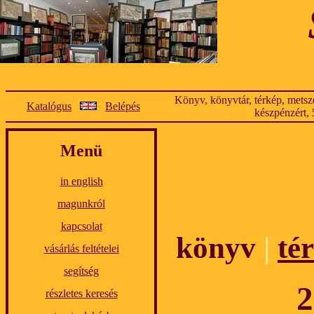
Könyv, könyvtár, térkép, metsze
Katalógus
Belépés
készpénzért, 
Menü
in english
magunkról
kapcsolat
könyv
|
té
vásárlás feltételei
segítség
2
részletes keresés