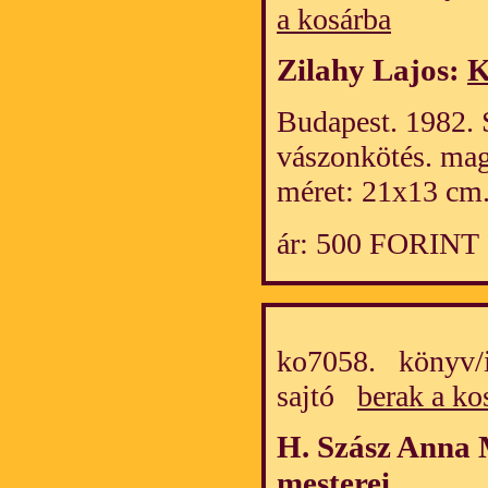
a kosárba
Zilahy Lajos:
K
Budapest. 1982. 
vászonkötés. mag
méret: 21x13 cm
ár: 500 FORINT
ko7058. könyv/i
sajtó
berak a ko
H. Szász Anna
mesterei
.