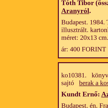
Tóth Tibor (öss
Aranyról
.
Budapest. 1984. 
illusztrált. kart
méret: 20x13 cm
ár: 400 FORINT
ko10381. könyv/
sajtó
berak a ko
Kundt Ernő:
Az
Budapest. én. Fra