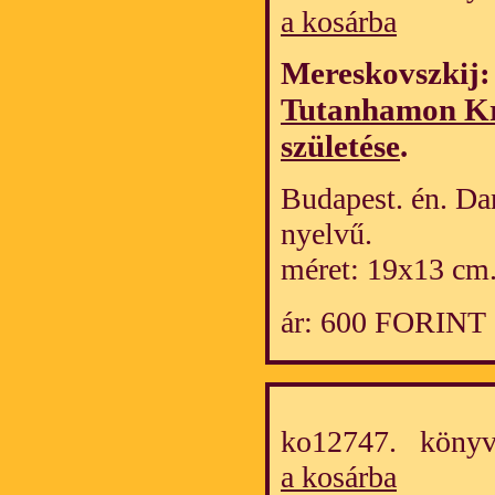
a kosárba
Mereskovszkij
Tutanhamon Kré
születése
.
Budapest. én. Da
nyelvű.
méret: 19x13 cm
ár: 600 FORINT
ko12747. könyv
a kosárba