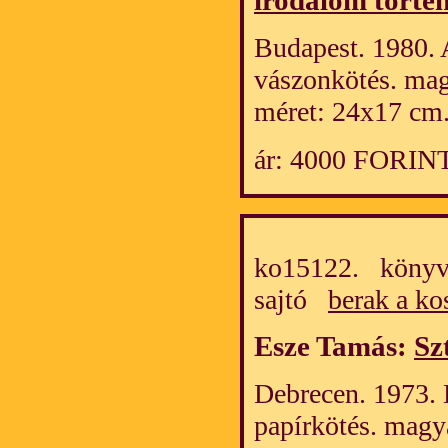
irodalom történ
Budapest. 1980. 
vászonkötés. mag
méret: 24x17 cm
ár: 4000 FORIN
ko15122. könyv/
sajtó
berak a ko
Esze Tamás:
Sz
Debrecen. 1973. K
papírkötés. magy