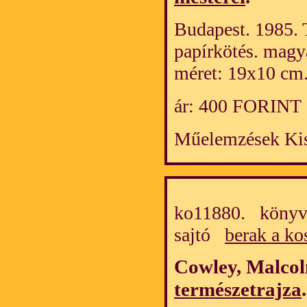
Budapest. 1985. 
papírkötés. magy
méret: 19x10 cm
ár: 400 FORINT
Műelemzések Kis
ko11880. könyv/
sajtó
berak a ko
Cowley, Malco
természetrajza
.