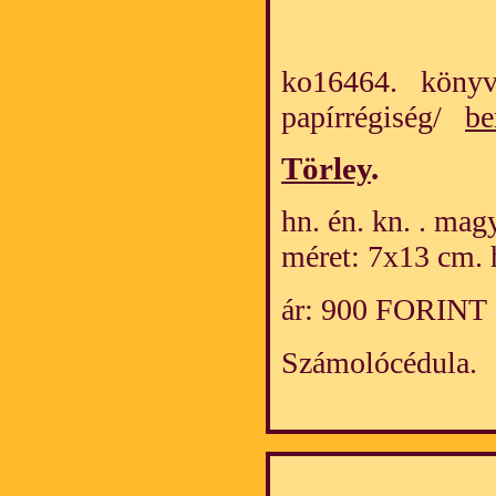
ko16464. könyv
papírrégiség/
be
Törley
.
hn. én. kn. . mag
méret: 7x13 cm. 
ár: 900 FORINT
Számolócédula.