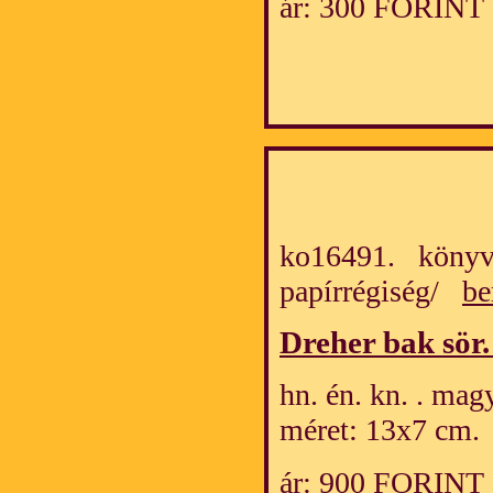
ár: 300 FORINT
ko16491. könyv
papírrégiség/
be
Dreher bak sör
hn. én. kn. . mag
méret: 13x7 cm.
ár: 900 FORINT