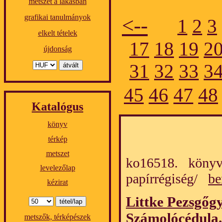
metszet a lakásban
grafikai tanulmányok
<--
1
2
3
elkelt tételek
17
18
19
2
újdonság
31
32
33
3
45
46
47
48
Katalógus
könyv
térkép
metszet
ko16518. könyv
levelezőlap
papírrégiség/
be
kézirat
Littke Pezsgőgy
Számolócédula
.
metszők, térképészek