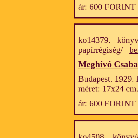
ár: 600 FORINT
ko14379. könyv
papírrégiség/
be
Meghívó Csaba-
Budapest. 1929. k
méret: 17x24 cm
ár: 600 FORINT
ko4508. könyv/