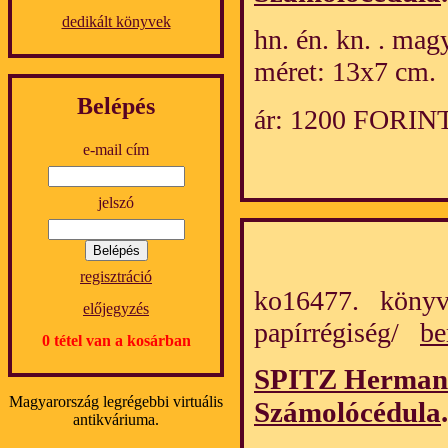
dedikált könyvek
hn. én. kn. . mag
méret: 13x7 cm.
Belépés
ár: 1200 FORIN
e-mail cím
jelszó
regisztráció
ko16477. könyv
előjegyzés
papírrégiség/
be
0 tétel van a kosárban
SPITZ Herman 
Magyarország legrégebbi virtuális
Számolócédula
.
antikváriuma.