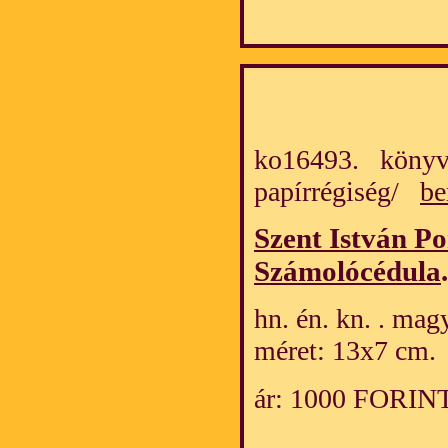
ko16493. könyv
papírrégiség/
be
Szent István Por
Számolócédula
.
hn. én. kn. . mag
méret: 13x7 cm.
ár: 1000 FORIN