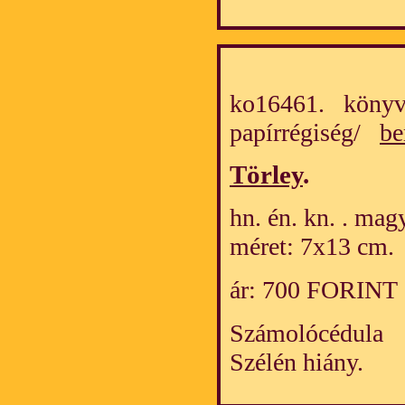
ko16461. könyv
papírrégiség/
be
Törley
.
hn. én. kn. . mag
méret: 7x13 cm.
ár: 700 FORINT
Számolócédula
Szélén hiány.