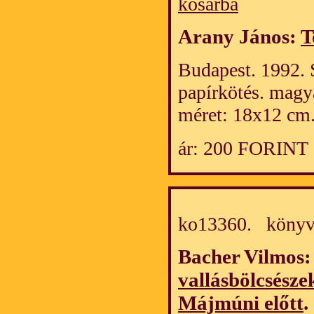
kosárba
Arany János:
T
Budapest. 1992. 
papírkötés. magy
méret: 18x12 cm
ár: 200 FORINT
ko13360. köny
Bacher Vilmos
vallásbölcsész
Májmúni előtt
.