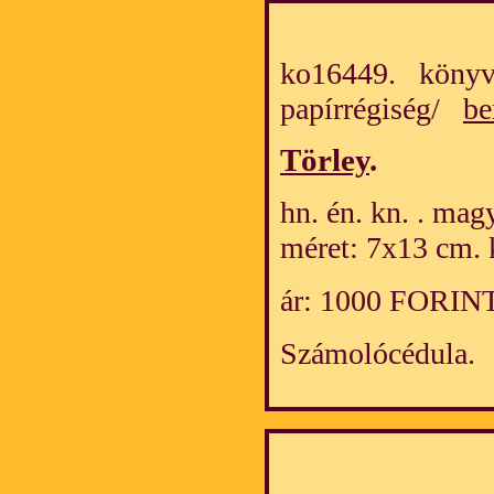
ko16449. könyv
papírrégiség/
be
Törley
.
hn. én. kn. . mag
méret: 7x13 cm. 
ár: 1000 FORIN
Számolócédula.