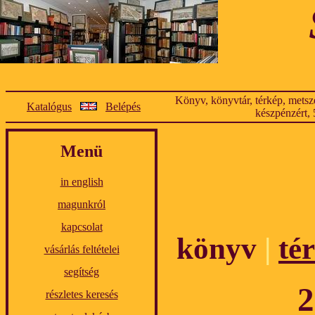
Könyv, könyvtár, térkép, metsze
Katalógus
Belépés
készpénzért, 
Menü
in english
magunkról
kapcsolat
könyv
|
té
vásárlás feltételei
segítség
2
részletes keresés