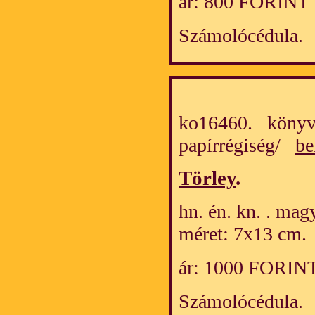
ár: 800 FORINT
Számolócédula.
ko16460. könyv
papírrégiség/
be
Törley
.
hn. én. kn. . mag
méret: 7x13 cm.
ár: 1000 FORIN
Számolócédula.