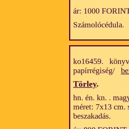
ár: 1000 FORIN
Számolócédula.
ko16459. könyv
papírrégiség/
be
Törley
.
hn. én. kn. . mag
méret: 7x13 cm. 
beszakadás.