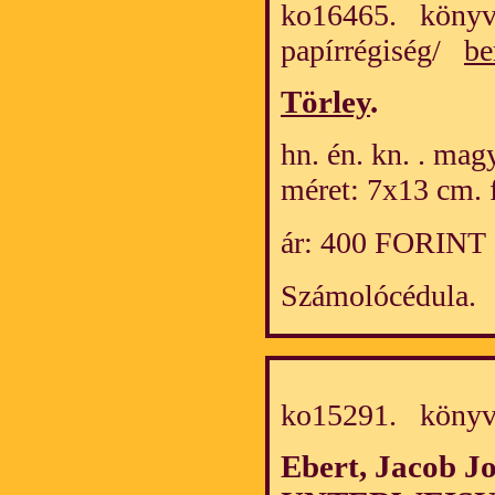
ko16465. könyv
papírrégiség/
be
Törley
.
hn. én. kn. . mag
méret: 7x13 cm. f
ár: 400 FORINT
Számolócédula.
ko15291. köny
Ebert, Jacob J