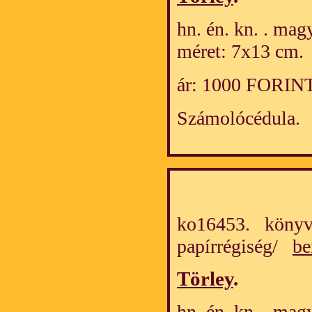
hn. én. kn. . mag
méret: 7x13 cm.
ár: 1000 FORIN
Számolócédula.
ko16453. könyv
papírrégiség/
be
Törley
.
hn. én. kn. . mag