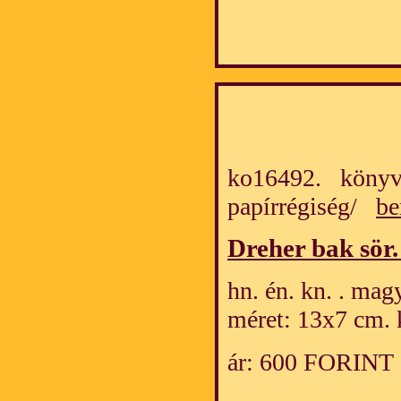
ko16492. könyv
papírrégiség/
be
Dreher bak sör
hn. én. kn. . mag
méret: 13x7 cm. 
ár: 600 FORINT