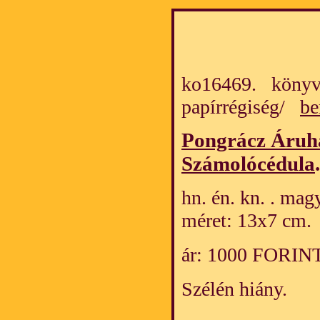
ko16469. könyv
papírrégiség/
be
Pongrácz Áruh
Számolócédula
.
hn. én. kn. . mag
méret: 13x7 cm.
ár: 1000 FORIN
Szélén hiány.