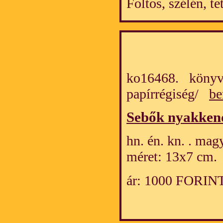
Foltos, szélén, te
ko16468. könyv
papírrégiség/
be
Sebők nyakken
hn. én. kn. . mag
méret: 13x7 cm.
ár: 1000 FORIN