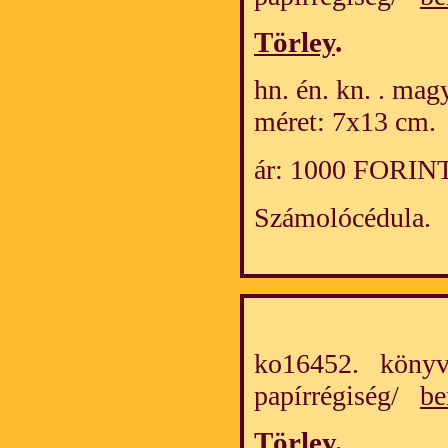
Törley
.
hn. én. kn. . mag
méret: 7x13 cm.
ár: 1000 FORIN
Számolócédula.
ko16452. könyv
papírrégiség/
be
Törley
.