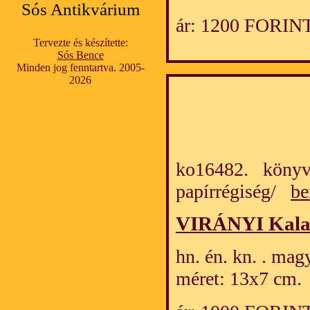
Sós Antikvárium
ár: 1200 FORIN
Tervezte és készítette:
Sós Bence
Minden jog fenntartva. 2005-
2026
ko16482. könyv
papírrégiség/
be
VIRÁNYI Kalap
hn. én. kn. . mag
méret: 13x7 cm.