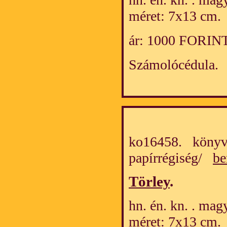
méret: 7x13 cm.
ár: 1000 FORIN
Számolócédula.
ko16458. könyv
papírrégiség/
be
Törley
.
hn. én. kn. . mag
méret: 7x13 cm.