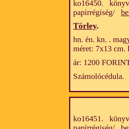
ko16450. könyv
papírrégiség/
be
Törley
.
hn. én. kn. . mag
méret: 7x13 cm. 
ár: 1200 FORIN
Számolócédula.
ko16451. könyv
papírrégiség/
be