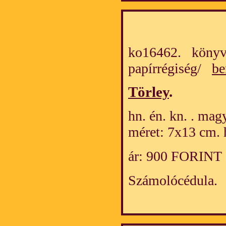
ko16462. könyv
papírrégiség/
be
Törley
.
hn. én. kn. . mag
méret: 7x13 cm. 
ár: 900 FORINT
Számolócédula.