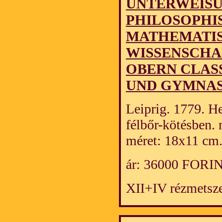
UNTERWEISU
PHILOSOPHI
MATHEMATI
WISSENSCHA
OBERN CLAS
UND GYMNAS
Leiprig. 1779. Her
félbőr-kötésben.
méret: 18x11 cm.
ár: 36000 FORI
XII+IV rézmetsze