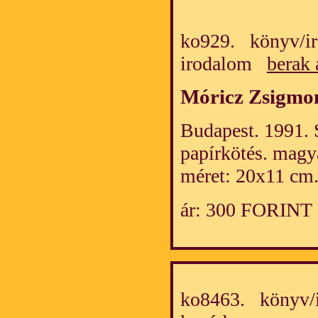
ko929. könyv/i
irodalom
berak 
Móricz Zsigmo
Budapest. 1991. 
papírkötés. magy
méret: 20x11 cm
ár: 300 FORINT
ko8463. könyv/