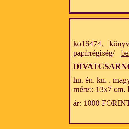
ko16474. könyv
papírrégiség/
be
DIVATCSARNOK
hn. én. kn. . mag
méret: 13x7 cm. 
ár: 1000 FORIN