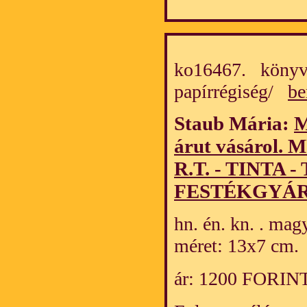
ko16467. könyv
papírrégiség/
be
Staub Mária:
M
árut vásárol
R.T. - TINTA -
FESTÉKGYÁR. 
hn. én. kn. . mag
méret: 13x7 cm.
ár: 1200 FORIN