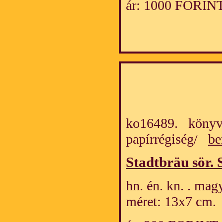
ár: 1000 FORIN
ko16489. könyv
papírrégiség/
be
Stadtbräu sör.
hn. én. kn. . mag
méret: 13x7 cm.