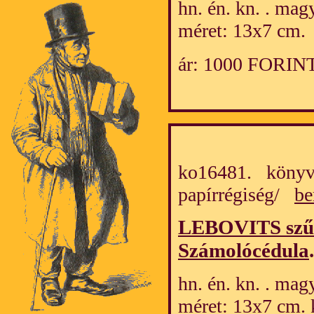
hn. én. kn. . mag
méret: 13x7 cm.
ár: 1000 FORIN
ko16481. könyv
papírrégiség/
be
LEBOVITS szűc
Számolócédula
.
hn. én. kn. . mag
méret: 13x7 cm. 