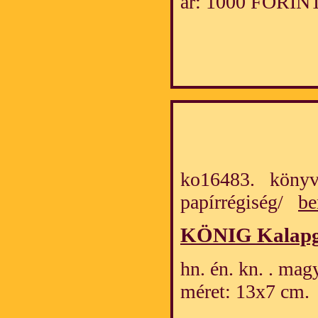
ár: 1000 FORIN
ko16483. könyv
papírrégiség/
be
KÖNIG Kalapgy
hn. én. kn. . mag
méret: 13x7 cm.