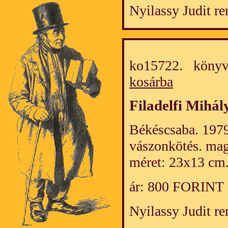
Nyilassy Judit r
ko15722. könyv
kosárba
Filadelfi Mihál
Békéscsaba. 1979.
vászonkötés. mag
méret: 23x13 cm
ár: 800 FORINT
Nyilassy Judit r