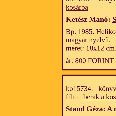
kosárba
Ketész Manó:
Bp. 1985. Heliko
magyar nyelvű.
méret: 18x12 cm
ár: 800 FORINT
ko15734. könyv/
film
berak a ko
Staud Géza:
A 