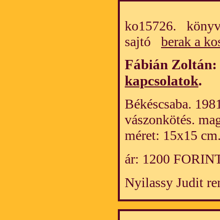
ko15726. könyv/
sajtó
berak a ko
Fábián Zoltán
kapcsolatok
.
Békéscsaba. 1981.
vászonkötés. mag
méret: 15x15 cm
ár: 1200 FORIN
Nyilassy Judit r