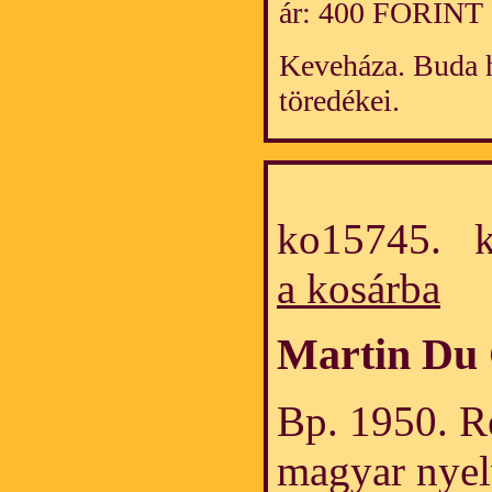
ár: 400 FORINT
Keveháza. Buda ha
töredékei.
ko15745. k
a kosárba
Martin Du 
Bp. 1950. Ré
magyar nyel