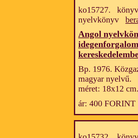
ko15727. könyv/
nyelvkönyv
ber
Angol nyelvkön
idegenforgalom
kereskedelemb
Bp. 1976. Közgaz
magyar nyelvű.
méret: 18x12 cm.
ár: 400 FORINT
ko15732. könyv