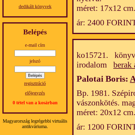
méret: 17x12 cm.
dedikált könyvek
ár: 2400 FORIN
Belépés
e-mail cím
ko15721. könyv
jelszó
irodalom
berak 
Palotai Boris:
A
regisztráció
Bp. 1981. Szépiro
előjegyzés
vászonkötés. mag
0 tétel van a kosárban
méret: 20x12 cm
Magyarország legrégebbi virtuális
ár: 1200 FORIN
antikváriuma.