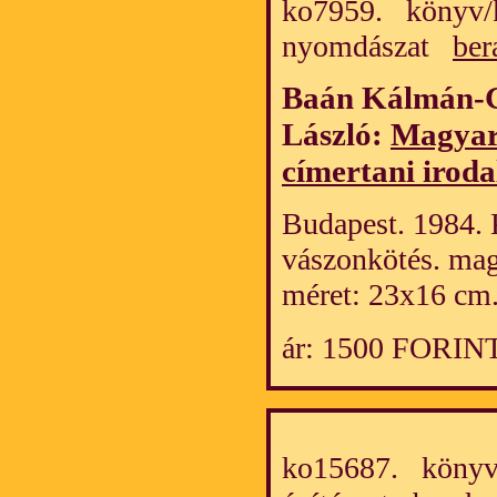
ko7959. könyv/k
nyomdászat
ber
Baán Kálmán-G
László:
Magyar 
címertani irod
Budapest. 1984. 
vászonkötés. mag
méret: 23x16 cm
ár: 1500 FORIN
ko15687. könyv