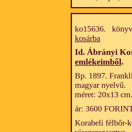
ko15636. könyv
kosárba
Id. Ábrányi Ko
emlékeimből
.
Bp. 1897. Frankli
magyar nyelvű.
méret: 20x13 cm
ár: 3600 FORIN
Korabeli félbőr-k