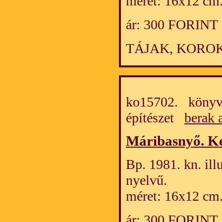
méret: 16x12 cm
ár: 300 FORINT
TÁJAK, KOROK
ko15702. könyv
építészet
berak 
Máribasnyő. K
Bp. 1981. kn. ill
nyelvű.
méret: 16x12 cm
ár: 300 FORINT