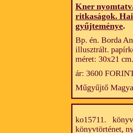
Kner nyomtatv
ritkaságok. H
gyűjteménye
.
Bp. én. Borda An
illusztrált. papí
méret: 30x21 cm
ár: 3600 FORIN
Műgyűjtő Magya
ko15711. könyv/
könyvtörténet, 