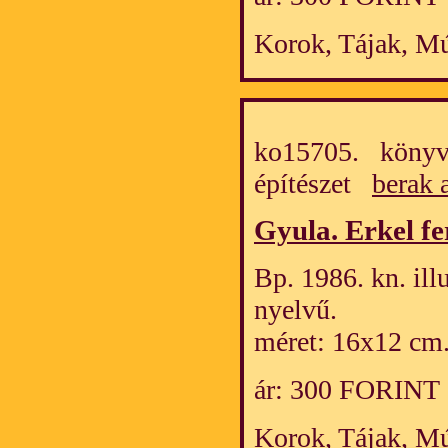
Korok, Tájak, M
ko15705. könyv
építészet
berak 
Gyula. Erkel f
Bp. 1986. kn. ill
nyelvű.
méret: 16x12 cm
ár: 300 FORINT
Korok, Tájak, M