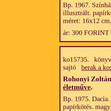
Bp. 1967. Színhá
illusztrált. papí
méret: 16x12 cm.
ár: 300 FORINT
ko15735. könyv/
sajtó
berak a ko
Rohonyi Zoltá
életműve
.
Bp. 1975. Dacia. 2
papírkötés. magy