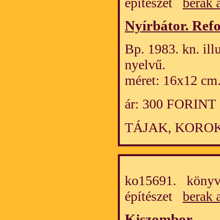
építészet
berak 
Nyírbátor. Re
Bp. 1983. kn. ill
nyelvű.
méret: 16x12 cm
ár: 300 FORINT
TÁJAK, KORO
ko15691. könyv
építészet
berak 
Kiszombor
.