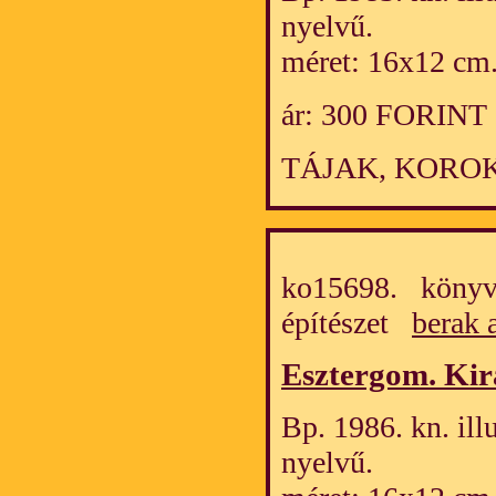
nyelvű.
méret: 16x12 cm
ár: 300 FORINT
TÁJAK, KOROK
ko15698. könyv
építészet
berak 
Esztergom. Kirá
Bp. 1986. kn. ill
nyelvű.