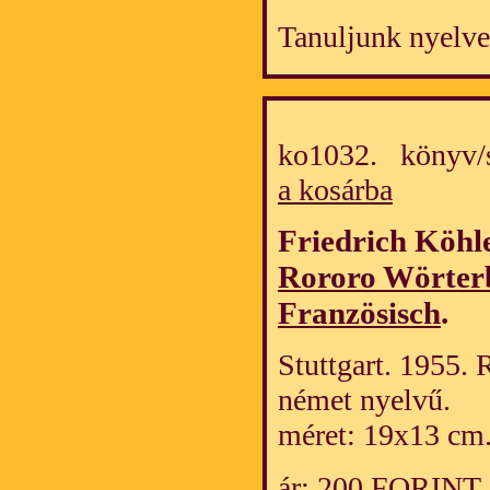
Tanuljunk nyelve
ko1032. könyv/
a kosárba
Friedrich Köhl
Rororo Wörter
Französisch
.
Stuttgart. 1955. 
német nyelvű.
méret: 19x13 cm
ár: 200 FORINT