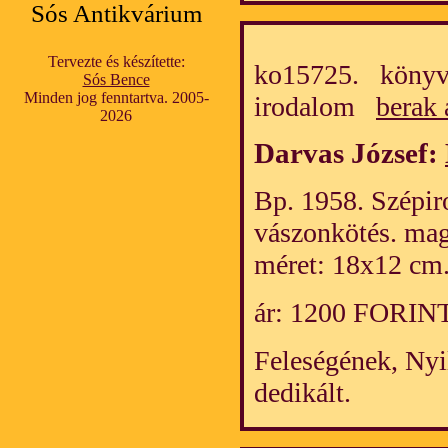
Sós Antikvárium
Tervezte és készítette:
ko15725. könyv
Sós Bence
Minden jog fenntartva. 2005-
irodalom
berak 
2026
Darvas József:
Bp. 1958. Szépiro
vászonkötés. mag
méret: 18x12 cm.
ár: 1200 FORIN
Feleségének, Nyi
dedikált.