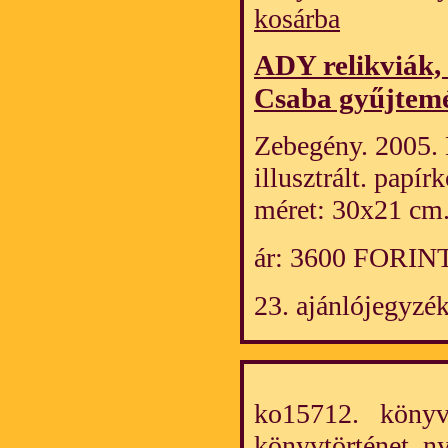
kosárba
ADY relikviák, 
Csaba gyűjtem
Zebegény. 2005. 
illusztrált. papí
méret: 30x21 cm
ár: 3600 FORIN
23. ajánlójegyzék
ko15712. könyv/
könyvtörténet, 