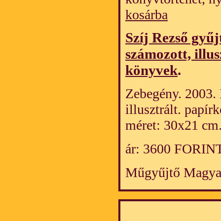
kosárba
Szíj Rezső gyűj
számozott, illus
könyvek
.
Zebegény. 2003. 
illusztrált. papí
méret: 30x21 cm
ár: 3600 FORIN
Műgyűjtő Magya