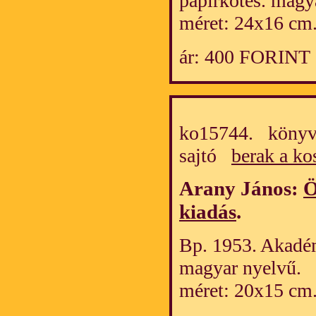
papírkötés. magy
méret: 24x16 cm.
ár: 400 FORINT
ko15744. könyv/
sajtó
berak a ko
Arany János:
Ö
kiadás
.
Bp. 1953. Akadém
magyar nyelvű.
méret: 20x15 cm.