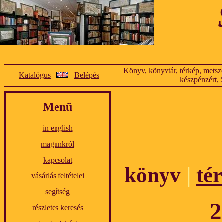
Könyv, könyvtár, térkép, metsze
Katalógus
Belépés
készpénzért, 
Menü
in english
magunkról
kapcsolat
könyv
|
té
vásárlás feltételei
segítség
2
részletes keresés