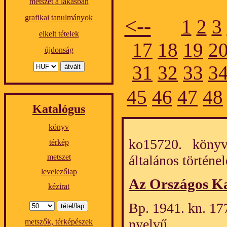
metszet a lakásban
grafikai tanulmányok
<--
1
2
3
elkelt tételek
17
18
19
2
újdonság
31
32
33
3
45
46
47
48
Katalógus
könyv
ko15720. könyv/
térkép
általános törté
metszet
levelezőlap
Az Országos K
kézirat
Bp. 1941. kn. 17
nyelvű.
metszők, térképészek