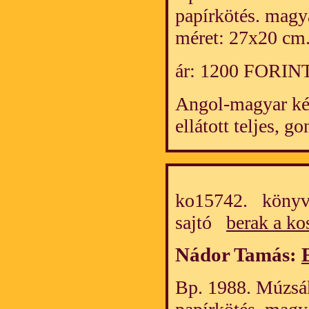
papírkötés. magy
méret: 27x20 cm
ár: 1200 FORIN
Angol-magyar két
ellátott teljes, g
ko15742. könyv/
sajtó
berak a ko
Nádor Tamás:
Bp. 1988. Múzsák.