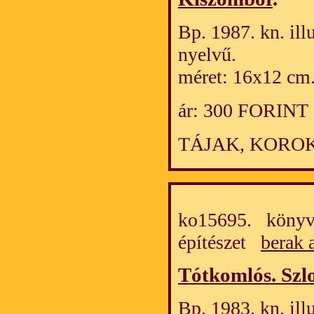
Bp. 1987. kn. ill
nyelvű.
méret: 16x12 cm
ár: 300 FORINT
TÁJAK, KOROK
ko15695. könyv
építészet
berak 
Tótkomlós. Szl
Bp. 1983. kn. ill