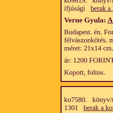
ko9819. könyv/m
ifjúsági
berak a
Verne Gyula:
A
Budapest. én. Forr
félvászonkötés. 
méret: 21x14 cm
ár: 1200 FORIN
Kopott, foltos.
ko7580. könyv/t
1301
berak a ko