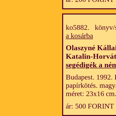
ko5882. könyv/
a kosárba
Olaszyné Kálla
Katalin-Horvá
segédigék a né
Budapest. 1992. 
papírkötés. magy
méret: 23x16 cm
ár: 500 FORINT