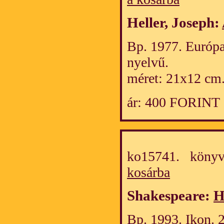
Heller, Joseph:
Bp. 1977. Európa
nyelvű.
méret: 21x12 cm
ár: 400 FORINT
ko15741. köny
kosárba
Shakespeare:
H
Bp. 1993. Ikon. 25