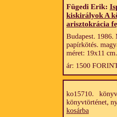
Fügedi Erik:
Is
kiskirályok A 
arisztokrácia f
Budapest. 1986. 
papírkötés. magy
méret: 19x11 cm
ár: 1500 FORIN
ko15710. könyv/
könyvtörténet, 
kosárba