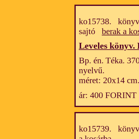
ko15738. könyv/
sajtó
berak a ko
Leveles könyv.
Bp. én. Téka. 370
nyelvű.
méret: 20x14 cm
ár: 400 FORINT
ko15739. könyv
a kosárba