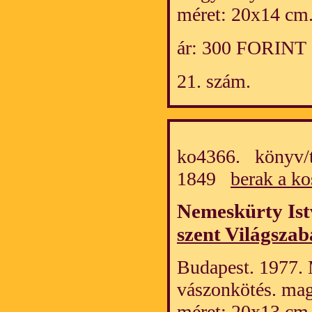
méret: 20x14 cm
ár: 300 FORINT
21. szám.
ko4366. könyv/t
1849
berak a ko
Nemeskürty Is
szent Világsza
Budapest. 1977. 
vászonkötés. mag
méret: 20x13 cm