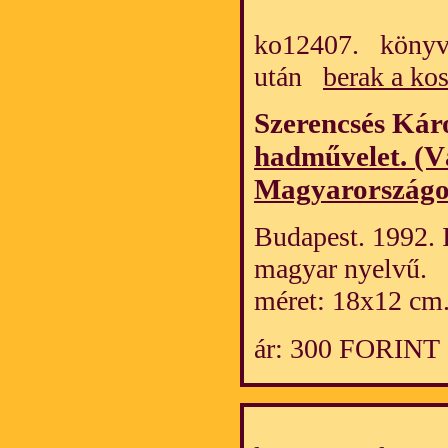
ko12407. könyv/
után
berak a ko
Szerencsés Kár
hadművelet. (V
Magyarországo
Budapest. 1992. I
magyar nyelvű.
méret: 18x12 cm
ár: 300 FORINT