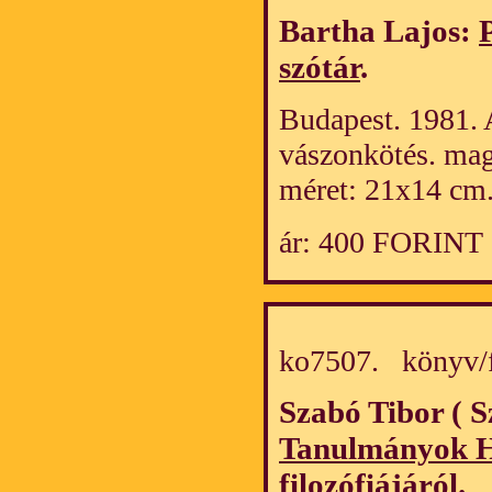
Bartha Lajos:
szótár
.
Budapest. 1981. 
vászonkötés. mag
méret: 21x14 cm.
ár: 400 FORINT
ko7507. könyv/
Szabó Tibor ( S
Tanulmányok H
filozófiájáról
.