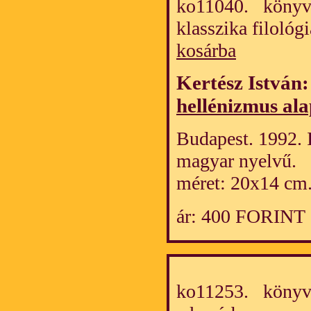
ko11040. könyv/
klasszika filológ
kosárba
Kertész István
hellénizmus ala
Budapest. 1992. I
magyar nyelvű.
méret: 20x14 cm
ár: 400 FORINT
ko11253. könyv