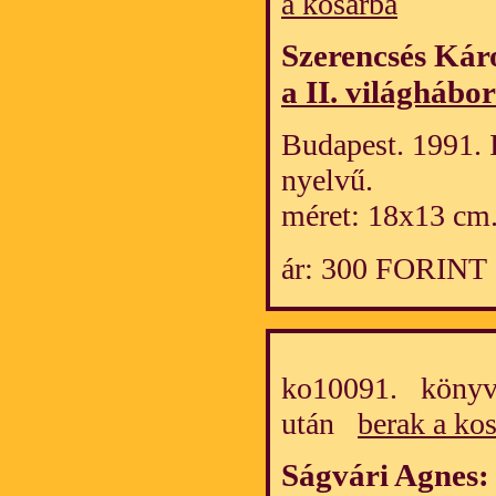
a kosárba
Szerencsés Kár
a II. világhábo
Budapest. 1991. 
nyelvű.
méret: 18x13 cm
ár: 300 FORINT
ko10091. könyv/
után
berak a ko
Ságvári Agnes: