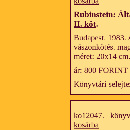
kosárba
Rubinstein:
Ált
II. köt
.
Budapest. 1983. 
vászonkötés. mag
méret: 20x14 cm
ár: 800 FORINT
Könyvtári selejte
ko12047. könyv
kosárba