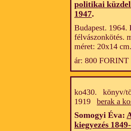
politikai küzd
1947
.
Budapest. 1964. 
félvászonkötés. 
méret: 20x14 cm
ár: 800 FORINT
ko430. könyv/tö
1919
berak a ko
Somogyi Éva:
A
kiegyezés 1849