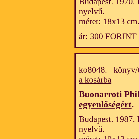
Budapest. 1970. 
nyelvű.
méret: 18x13 cm
ár: 300 FORINT
ko8048. könyv/
a kosárba
Buonarroti Phi
egyenlőségért
.
Budapest. 1987. 
nyelvű.
méret: 19x13 cm