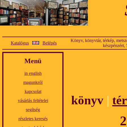
Könyv, könyvtár, térkép, metsze
Katalógus
Belépés
készpénzért, 
Menü
in english
magunkról
kapcsolat
könyv
|
té
vásárlás feltételei
segítség
2
részletes keresés