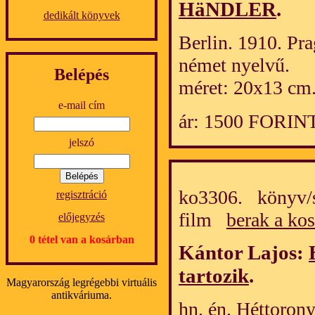
HäNDLER
.
dedikált könyvek
Berlin. 1910. Pra
német nyelvű.
Belépés
méret: 20x13 cm
e-mail cím
ár: 1500 FORIN
jelszó
ko3306. könyv/s
regisztráció
film
berak a ko
előjegyzés
0 tétel van a kosárban
Kántor Lajos:
tartozik
.
Magyarország legrégebbi virtuális
antikváriuma.
hn. én. Héttorony.