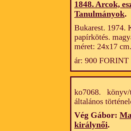
1848. Arcok, es
Tanulmányok
.
Bukarest. 1974. K
papírkötés. magy
méret: 24x17 cm
ár: 900 FORINT
ko7068. könyv/t
általános törté
Vég Gábor:
Ma
királynői
.