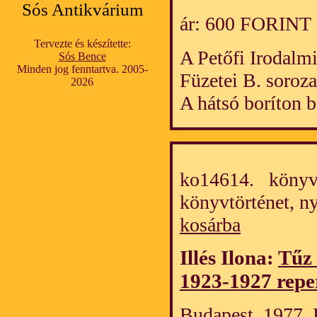
Sós Antikvárium
ár: 600 FORINT
Tervezte és készítette:
A Petőfi Irodalm
Sós Bence
Minden jog fenntartva. 2005-
Füzetei B. soroza
2026
A hátsó boríton
ko14614. könyv/
könyvtörténet, 
kosárba
Illés Ilona:
Tűz 
1923-1927 rep
Budapest. 1977. 