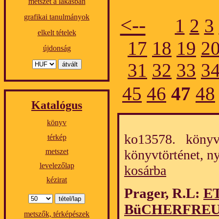
metszet a lakásban
grafikai tanulmányok
<--
1
2
3
elkelt tételek
17
18
19
2
újdonság
31
32
33
3
45
46
47
48
Katalógus
könyv
ko13578. könyv/
térkép
könyvtörténet, 
metszet
levelezőlap
kosárba
kézirat
Prager, R.L:
E
BüCHERFREU
metszők, térképészek