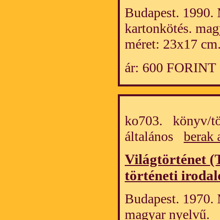
Budapest. 1990. 
kartonkötés. mag
méret: 23x17 cm
ár: 600 FORINT
ko703. könyv/tö
általános
berak 
Világtörténet (
történeti iroda
Budapest. 1970. 
magyar nyelvű.