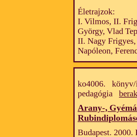
Életrajzok:
I. Vilmos, II. Fr
György, Vlad Tep
II. Nagy Frigyes, I
Napóleon, Ferenc J
ko4006. könyv/is
pedagógia
berak
Arany-, Gyémánt
Rubindiplomás
Budapest. 2000. 