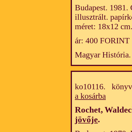
Budapest. 1981. 
illusztrált. papí
méret: 18x12 cm
ár: 400 FORINT
Magyar História.
ko10116. könyv
a kosárba
Rochet, Walde
jövője
.