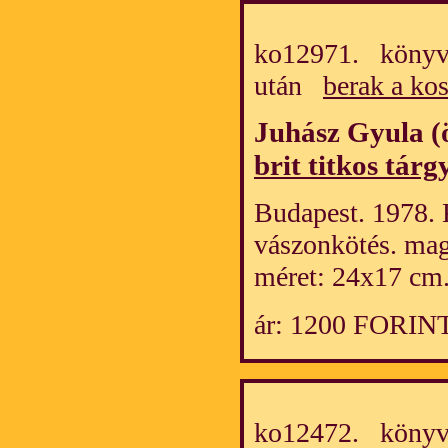
ko12971. könyv/
után
berak a ko
Juhász Gyula (ö
brit titkos tár
Budapest. 1978. 
vászonkötés. mag
méret: 24x17 cm
ár: 1200 FORIN
ko12472. könyv/h