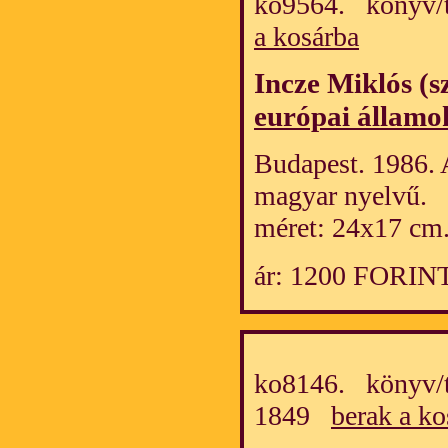
ko9564. könyv/
a kosárba
Incze Miklós (s
európai államok
Budapest. 1986. 
magyar nyelvű.
méret: 24x17 cm
ár: 1200 FORIN
ko8146. könyv/t
1849
berak a ko