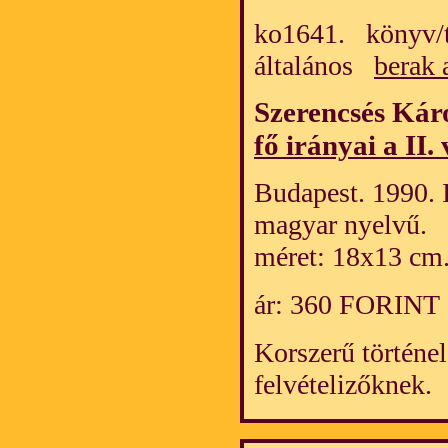
ko1641. könyv/t
általános
berak 
Szerencsés Kár
fő irányai a II
Budapest. 1990. 
magyar nyelvű.
méret: 18x13 cm
ár: 360 FORINT
Korszerű történe
felvételizőknek.