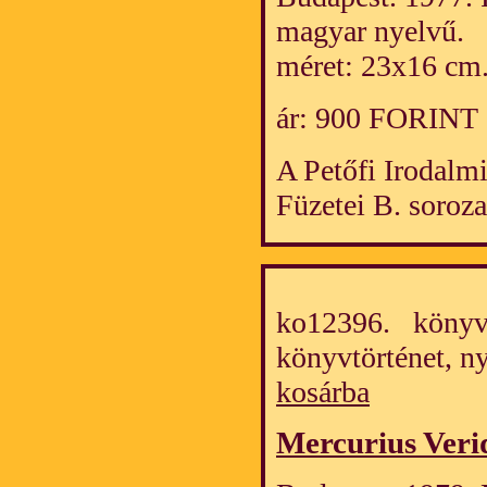
magyar nyelvű.
méret: 23x16 cm
ár: 900 FORINT
A Petőfi Irodalm
Füzetei B. soroza
ko12396. könyv/
könyvtörténet, 
kosárba
Mercurius Veri