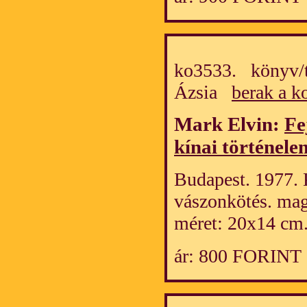
ko3533. könyv/t
Ázsia
berak a k
Mark Elvin:
Fe
kínai történel
Budapest. 1977. 
vászonkötés. mag
méret: 20x14 cm
ár: 800 FORINT