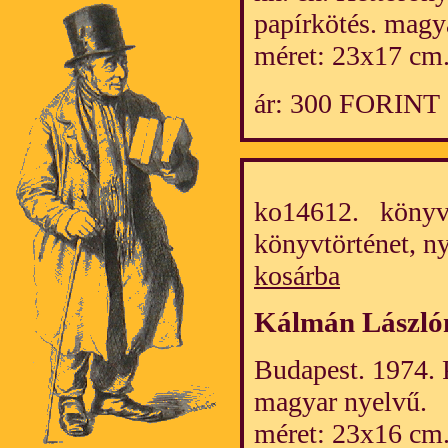
papírkötés. magy
méret: 23x17 cm
ár: 300 FORINT
ko14612. könyv/
könyvtörténet, 
kosárba
Kálmán László
Budapest. 1974. 
magyar nyelvű.
méret: 23x16 cm.