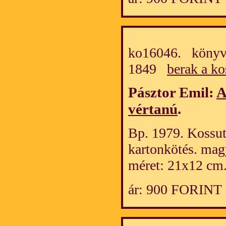
ko16046. könyv/
1849
berak a ko
Pásztor Emil:
A
vértanú
.
Bp. 1979. Kossuth
kartonkötés. mag
méret: 21x12 cm
ár: 900 FORINT