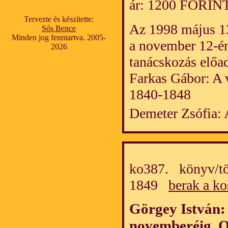
ár: 1200 FORIN
Tervezte és készítette:
Az 1998 május 13
Sós Bence
Minden jog fenntartva. 2005-
a november 12-é
2026
tanácskozás előa
Farkas Gábor: A v
1840-1848
Demeter Zsófia: 
ko387. könyv/tö
1849
berak a ko
Görgey István
novemberéig, 