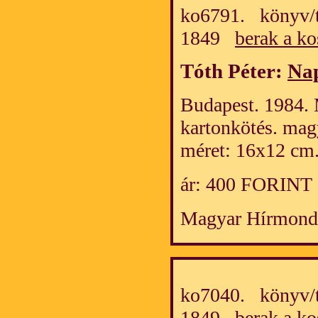
ko6791. könyv/t
1849
berak a ko
Tóth Péter:
Nap
Budapest. 1984. 
kartonkötés. mag
méret: 16x12 cm
ár: 400 FORINT
Magyar Hírmond
ko7040. könyv/t
1849
berak a ko