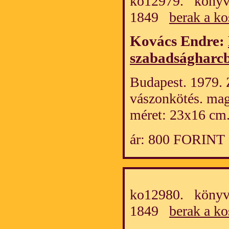
ko12979. könyv/
1849
berak a ko
Kovács Endre:
szabadságharc
Budapest. 1979. Zr
vászonkötés. mag
méret: 23x16 cm
ár: 800 FORINT
ko12980. könyv/
1849
berak a ko