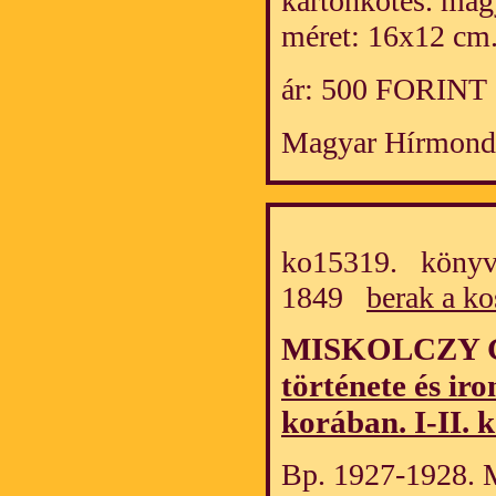
kartonkötés. mag
méret: 16x12 cm
ár: 500 FORINT
Magyar Hírmond
ko15319. könyv/
1849
berak a ko
MISKOLCZY G
története és ir
korában. I-II. k
Bp. 1927-1928. 