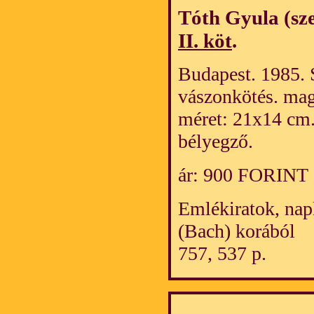
Tóth Gyula (sz
II. köt
.
Budapest. 1985. 
vászonkötés. mag
méret: 21x14 cm.
bélyegző.
ár: 900 FORINT
Emlékiratok, nap
(Bach) korából
757, 537 p.