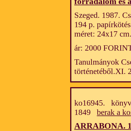
forradalom és 
Szeged. 1987. Cs
194 p. papírköté
méret: 24x17 cm
ár: 2000 FORIN
Tanulmányok Cs
történetéből.XI. 
ko16945. könyv/
1849
berak a ko
ARRABONA. 15