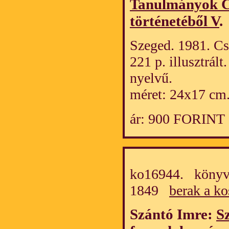
Tanulmányok C
történetéből V
.
Szeged. 1981. Cs
221 p. illusztrál
nyelvű.
méret: 24x17 cm
ár: 900 FORINT
ko16944. könyv/
1849
berak a ko
Szántó Imre:
S