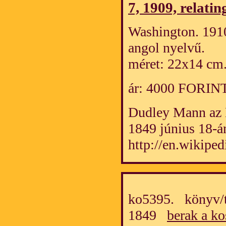
7, 1909, relatin
Washington. 1910
angol nyelvű.
méret: 22x14 cm
ár: 4000 FORIN
Dudley Mann az 
1849 június 18-á
http://en.wikipe
ko5395. könyv/t
1849
berak a ko