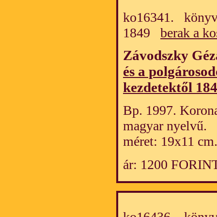
ko16341. könyv/
1849
berak a ko
Závodszky Géz
és a polgároso
kezdetektől 184
Bp. 1997. Korona
magyar nyelvű.
méret: 19x11 cm
ár: 1200 FORIN
ko16436. könyv/