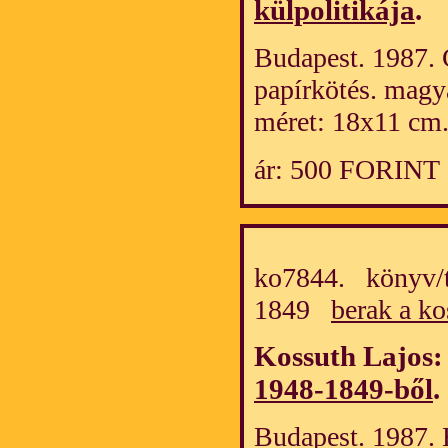
külpolitikája
.
Budapest. 1987. 
papírkötés. magy
méret: 18x11 cm
ár: 500 FORINT
ko7844. könyv/t
1849
berak a ko
Kossuth Lajos
1948-1849-ből
.
Budapest. 1987. 