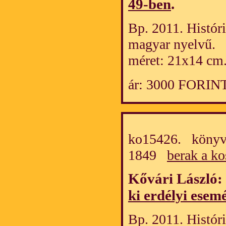
49-ben
.
Bp. 2011. Históri
magyar nyelvű.
méret: 21x14 cm
ár: 3000 FORIN
ko15426. könyv/
1849
berak a ko
Kővári László:
ki erdélyi ese
Bp. 2011. Históri