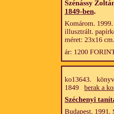
Szénássy Zoltá
1849-ben
.
Komárom. 1999.
illusztrált. papí
méret: 23x16 cm
ár: 1200 FORIN
ko13643. könyv/
1849
berak a ko
Széchenyi tanít
Budapest. 1991. 