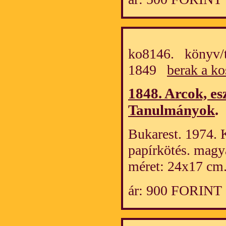
ko8146. könyv/t
1849
berak a ko
1848. Arcok, es
Tanulmányok
.
Bukarest. 1974. K
papírkötés. magy
méret: 24x17 cm
ár: 900 FORINT