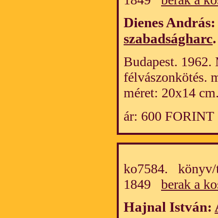
Dienes András:
szabadságharc
.
Budapest. 1962. M
félvászonkötés. 
méret: 20x14 cm.
ár: 600 FORINT
ko7584. könyv/t
1849
berak a ko
Hajnal István: