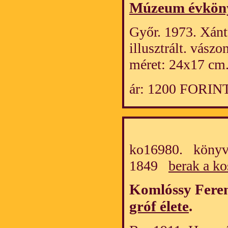
Múzeum évkön
Győr. 1973. Xán
illusztrált. vász
méret: 24x17 cm
ár: 1200 FORIN
ko16980. könyv/
1849
berak a ko
Komlóssy Fere
gróf élete
.