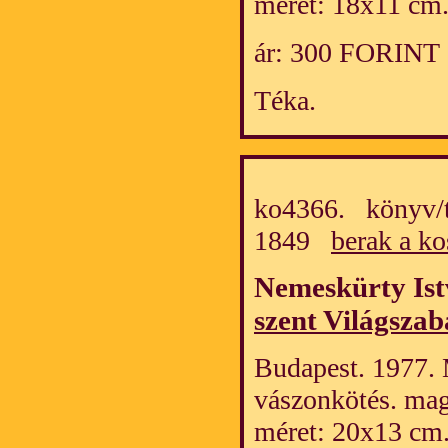
méret: 18x11 cm
ár: 300 FORINT
Téka.
ko4366. könyv/t
1849
berak a ko
Nemeskürty Is
szent Világsza
Budapest. 1977. 
vászonkötés. mag
méret: 20x13 cm