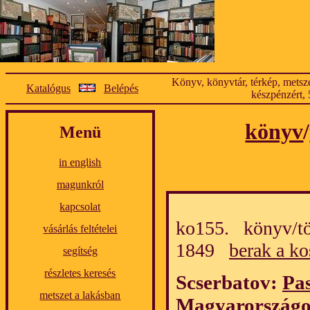
Könyv, könyvtár, térkép, metsze
Katalógus
Belépés
készpénzért, 
könyv
/
Menü
in english
magunkról
kapcsolat
ko155. könyv/tö
vásárlás feltételei
1849
berak a ko
segítség
részletes keresés
Scserbatov:
Pas
metszet a lakásban
Magyarország