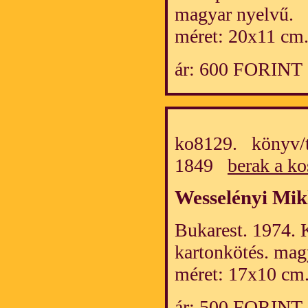
magyar nyelvű.
méret: 20x11 cm
ár: 600 FORINT
ko8129. könyv/t
1849
berak a ko
Wesselényi Mik
Bukarest. 1974. K
kartonkötés. mag
méret: 17x10 cm
ár: 500 FORINT