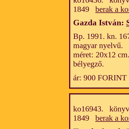
1849
berak a ko
Gazda István:
Bp. 1991. kn. 167
magyar nyelvű.
méret: 20x12 cm.
bélyegző.
ár: 900 FORINT
ko16943. könyv/
1849
berak a ko