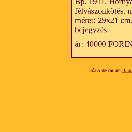
Bp. 1911. Hornyán
félvászonkötés. 
méret: 29x21 cm.
bejegyzés.
ár: 40000 FORI
Sós Antikvarium
1056 