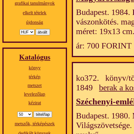
grafikai tanulmányok
Budapest. 1984. 
elkelt tételek
vászonkötés. mag
újdonság
méret: 19x13 cm
ár: 700 FORINT
Katalógus
könyv
ko372. könyv/tö
térkép
metszet
1849
berak a ko
levelezőlap
Széchenyi-eml
kézirat
Budapest. 1980.
Világszövetsége.
metszők, térképészek
dedikált könyvek