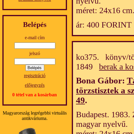
nyelvű.
méret: 24x16 cm
ár: 400 FORINT
Belépés
e-mail cím
jelszó
ko375. könyv/tö
1849
berak a ko
regisztráció
Bona Gábor:
T
előjegyzés
törzstisztek a
0 tétel van a kosárban
49
.
Budapest. 1983. 
Magyarország legrégebbi virtuális
antikváriuma.
magyar nyelvű.
méret: 24x16 cm