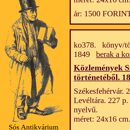
ár: 1500 FORIN
ko378. könyv/tö
1849
berak a ko
Közlemények S
történetéből. 1
Székesfehérvár. 
Levéltára. 227 p.
nyelvű.
méret: 24x16 cm
Sós Antikvárium