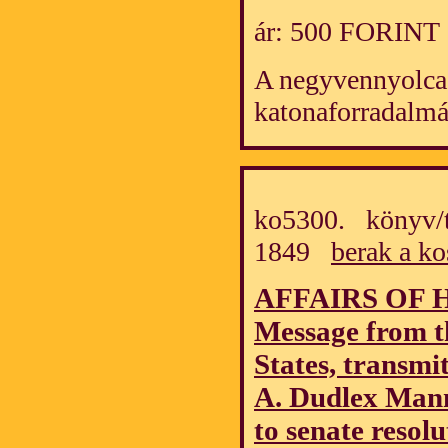
ár: 500 FORINT
A negyvennyolca
katonaforradalmá
ko5300. könyv/t
1849
berak a ko
AFFAIRS OF H
Message from th
States, transmi
A. Dudlex Mann
to senate resolu