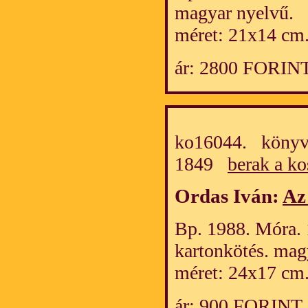
magyar nyelvű.
méret: 21x14 cm
ár: 2800 FORIN
ko16044. könyv/
1849
berak a ko
Ordas Iván:
Az
Bp. 1988. Móra. 1
kartonkötés. mag
méret: 24x17 cm
ár: 900 FORINT