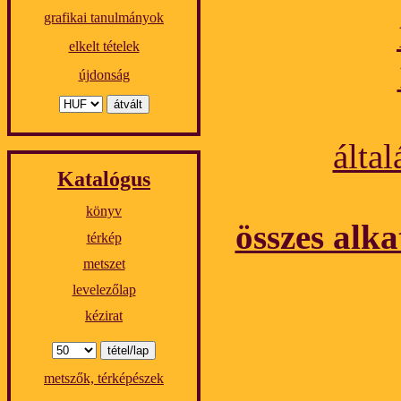
grafikai tanulmányok
elkelt tételek
újdonság
álta
Katalógus
könyv
összes alka
térkép
metszet
levelezőlap
kézirat
metszők, térképészek