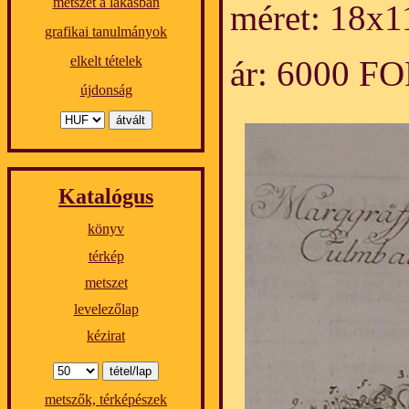
metszet a lakásban
méret: 18x1
grafikai tanulmányok
elkelt tételek
ár: 6000 F
újdonság
Katalógus
könyv
térkép
metszet
levelezőlap
kézirat
metszők, térképészek