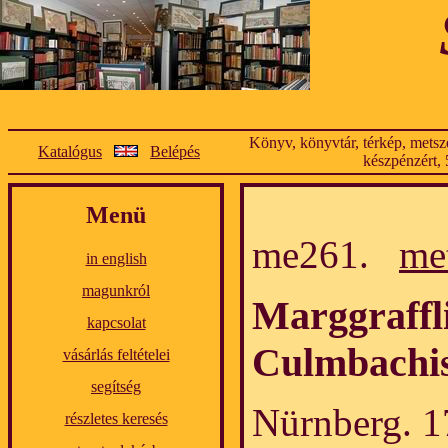
Könyv, könyvtár, térkép, metsze
Katalógus
Belépés
készpénzért, 
Menü
me261.
me
in english
magunkról
Marggraffl
kapcsolat
Culmbachi
vásárlás feltételei
segítség
Nürnberg. 1
részletes keresés