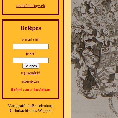
dedikált könyvek
Belépés
e-mail cím
jelszó
regisztráció
előjegyzés
0 tétel van a kosárban
Marggrafflich Brandenburg
Culmbachisches Wappen