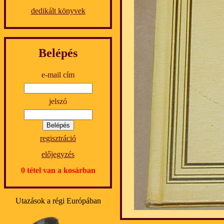
dedikált könyvek
Belépés
e-mail cím
jelszó
regisztráció
előjegyzés
0 tétel van a kosárban
Utazások a régi Európában