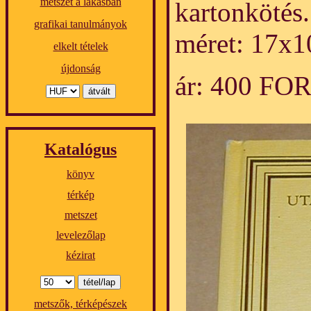
metszet a lakásban
kartonkötés
grafikai tanulmányok
méret: 17x1
elkelt tételek
újdonság
ár: 400 FO
Katalógus
könyv
térkép
metszet
levelezőlap
kézirat
metszők, térképészek