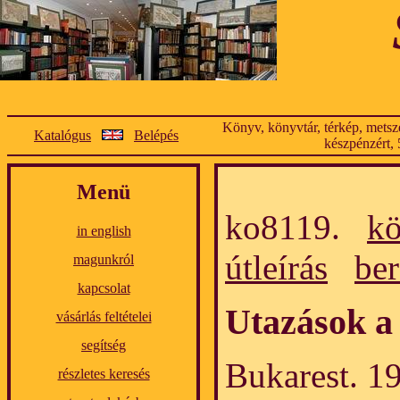
Könyv, könyvtár, térkép, metsze
Katalógus
Belépés
készpénzért, 
Menü
ko8119.
k
in english
útleírás
ber
magunkról
kapcsolat
Utazások a
vásárlás feltételei
segítség
Bukarest. 19
részletes keresés