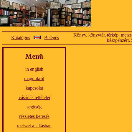
Könyv, könyvtár, térkép, metsze
Katalógus
Belépés
készpénzért, 
Menü
in english
magunkról
kapcsolat
vásárlás feltételei
segítség
részletes keresés
metszet a lakásban