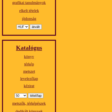
grafikai tanulmányok
elkelt tételek
újdonság
Katalógus
könyv
térkép
metszet
levelezőlap
kézirat
metszők, térképészek
dedikált könyvek