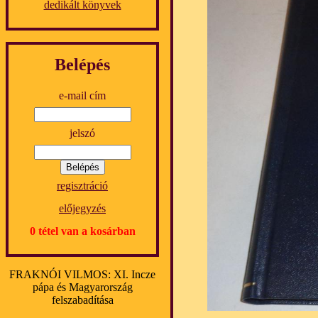
dedikált könyvek
Belépés
e-mail cím
jelszó
regisztráció
előjegyzés
0 tétel van a kosárban
FRAKNÓI VILMOS: XI. Incze
pápa és Magyarország
felszabadítása