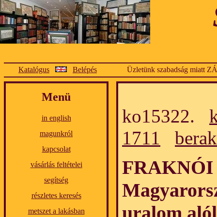
Katalógus
Belépés
Üzletünk szabadság miatt Z
Menü
ko15322.
in english
1711
berak
magunkról
kapcsolat
FRAKNÓI V
vásárlás feltételei
segítség
Magyarorsz
részletes keresés
uralom alól
metszet a lakásban