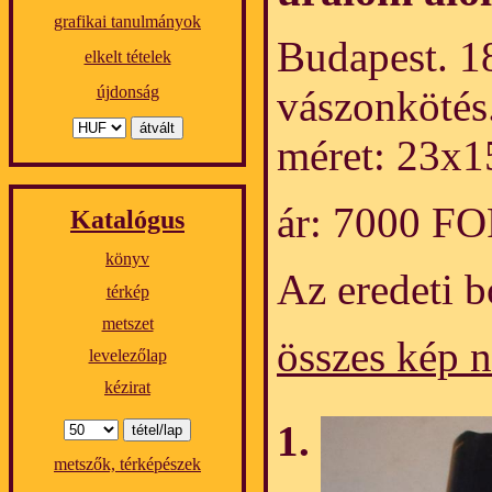
grafikai tanulmányok
Budapest. 18
elkelt tételek
újdonság
vászonkötés
méret: 23x1
ár: 7000 F
Katalógus
könyv
Az eredeti b
térkép
metszet
összes kép 
levelezőlap
kézirat
metszők, térképészek