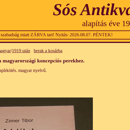
Sós Antikv
alapítás éve 1
 szabadság miatt ZÁRVA tart! Nyitás: 2026.08.07. PÉNTEK!
agyar
/
1919 után
berak a kosárba
a magyarországi koncepciós perekhez.
papírkötés. magyar nyelvű.