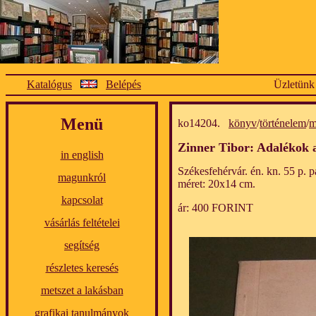
Katalógus
Belépés
Üzletünk
Menü
ko14204.
könyv
/
történelem
/
m
Zinner Tibor: Adalékok 
in english
Székesfehérvár. én. kn. 55 p. 
magunkról
méret: 20x14 cm.
kapcsolat
ár: 400 FORINT
vásárlás feltételei
segítség
részletes keresés
metszet a lakásban
grafikai tanulmányok