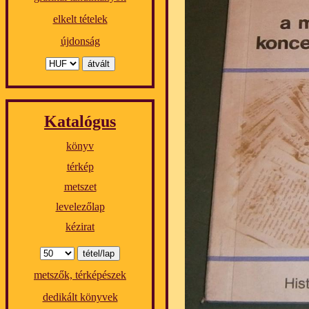
elkelt tételek
újdonság
Katalógus
könyv
térkép
metszet
levelezőlap
kézirat
metszők, térképészek
dedikált könyvek