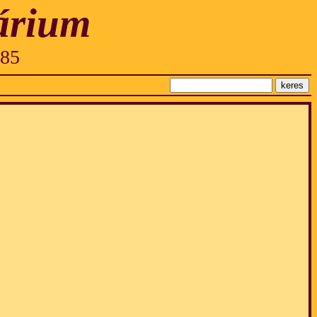
árium
985