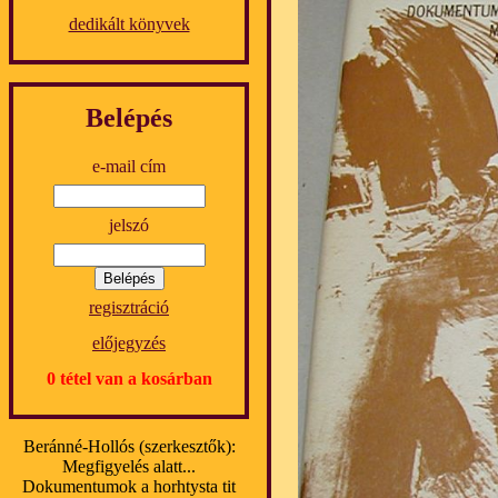
dedikált könyvek
Belépés
e-mail cím
jelszó
regisztráció
előjegyzés
0 tétel van a kosárban
Beránné-Hollós (szerkesztők):
Megfigyelés alatt...
Dokumentumok a horhtysta tit