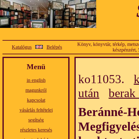
Könyv, könyvtár, térkép, metsze
Katalógus
Belépés
készpénzért, 
Menü
ko11053.
in english
után
berak
magunkról
kapcsolat
Beránné-Hol
vásárlás feltételei
segítség
Megfigyelé
részletes keresés