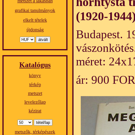
horhtysta 
metszet a lakásban
grafikai tanulmányok
(1920-1944)
elkelt tételek
újdonság
Budapest. 1
vászonkötés
méret: 24x1
Katalógus
könyv
ár: 900 FO
térkép
metszet
levelezőlap
kézirat
metszők, térképészek