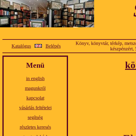
Könyv, könyvtár, térkép, metsze
Katalógus
Belépés
készpénzért, 
kö
Menü
in english
magunkról
kapcsolat
vásárlás feltételei
segítség
részletes keresés