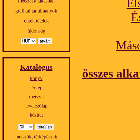
El
metszet a lakásban
grafikai tanulmányok
É
elkelt tételek
újdonság
Máso
Katalógus
összes alka
könyv
térkép
metszet
levelezőlap
kézirat
metszők, térképészek