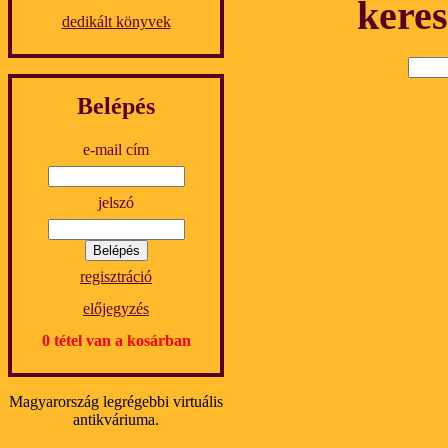
keres
dedikált könyvek
Belépés
e-mail cím
jelszó
regisztráció
előjegyzés
0 tétel van a kosárban
Magyarország legrégebbi virtuális
antikváriuma.