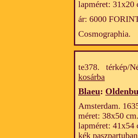
lapméret: 31x20 
ár: 6000 FORIN
Cosmographia.
te378. térkép/
kosárba
Blaeu
:
Oldenbu
Amsterdam. 1635.
méret: 38x50 cm
lapméret: 41x54 
kék paszpartuban