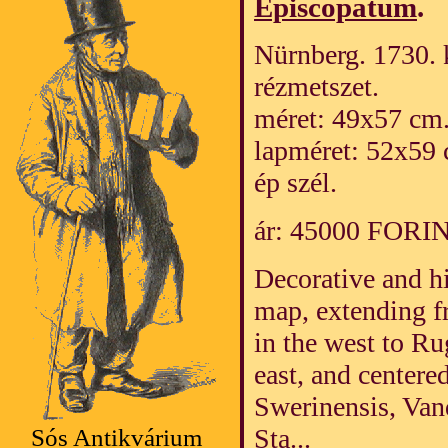
Episcopatum
.
Nürnberg. 1730. k
rézmetszet.
méret: 49x57 cm
lapméret: 52x59 
ép szél.
ár: 45000 FORI
Decorative and hi
map, extending f
in the west to Ru
east, and center
Swerinensis, Van
Sta...
Sós Antikvárium