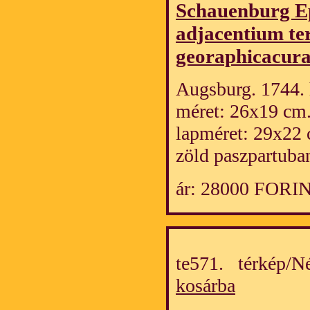
Schauenburg Ep
adjacentium te
georaphicacura
Augsburg. 1744. h
méret: 26x19 cm
lapméret: 29x22 
zöld paszpartuba
ár: 28000 FORI
te571. térkép/
kosárba