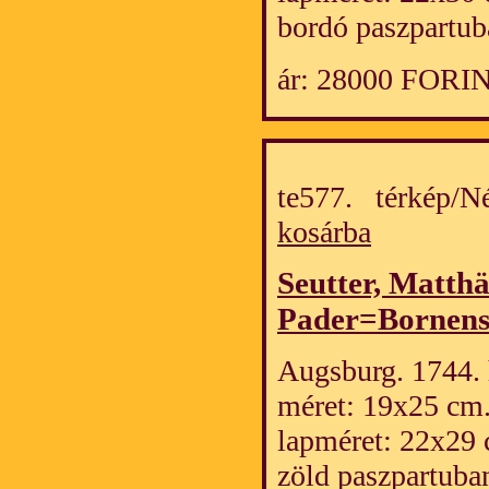
bordó paszpartub
ár: 28000 FORI
te577. térkép/
kosárba
Seutter, Matth
Pader=Bornens
Augsburg. 1744. h
méret: 19x25 cm
lapméret: 22x29 
zöld paszpartuba