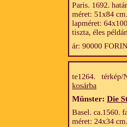
Paris. 1692. hatá
méret: 51x84 cm
lapméret: 64x10
tiszta, éles példá
ár: 90000 FORI
te1264. térkép
kosárba
Münster:
Die S
Basel. ca.1560. f
méret: 24x34 cm