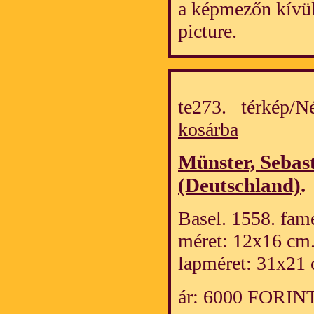
a képmezőn kívül
picture.
te273. térkép/
kosárba
Münster, Sebas
(Deutschland)
.
Basel. 1558. fame
méret: 12x16 cm
lapméret: 31x21 
ár: 6000 FORIN