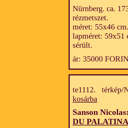
Nürnberg. ca. 173
rézmetszet.
méret: 55x46 cm
lapméret: 59x51 
sérült.
ár: 35000 FORI
te1112. térkép
kosárba
Sanson Nicolas
DU PALATINA