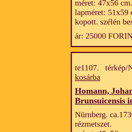
méret: 47x56 cm
lapméret: 51x59 
kopott. szélén be
ár: 25000 FORI
te1107. térkép
kosárba
Homann, Johan
Brunsuicensis i
Nürnberg. ca.1730
rézmetszet.