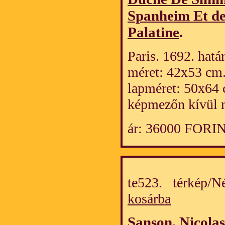
Spanheim Et de
Palatine
.
Paris. 1692. hatá
méret: 42x53 cm
lapméret: 50x64 
képmezőn kívül m
ár: 36000 FORI
te523. térkép/
kosárba
Sanson, Nicolas