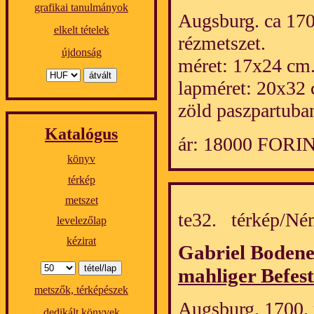
grafikai tanulmányok
Augsburg. ca 1700
elkelt tételek
rézmetszet.
újdonság
méret: 17x24 cm
lapméret: 20x32 
zöld paszpartuban
Katalógus
ár: 18000 FORI
könyv
térkép
metszet
te32. térkép/N
levelezőlap
kézirat
Gabriel Boden
mahliger Befes
metszők, térképészek
Augsburg. 1700. 
dedikált könyvek