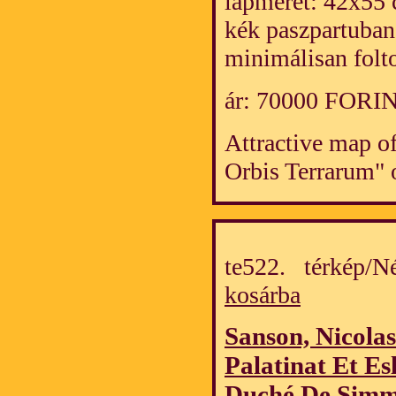
lapméret: 42x55 
kék paszpartuban
minimálisan folt
ár: 70000 FORI
Attractive map o
Orbis Terrarum" 
te522. térkép/
kosárba
Sanson, Nicolas
Palatinat Et Es
Duché De Simm