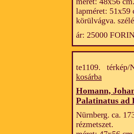
méret: 48x56 cm
lapméret: 51x59 
körülvágva. szél
ár: 25000 FORI
te1109. térkép
kosárba
Homann, Johan
Palatinatus ad
Nürnberg. ca. 173
rézmetszet.
méret: 47x56 cm