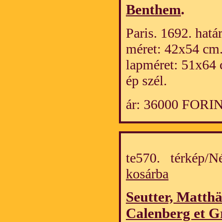
Benthem
.
Paris. 1692. hatá
méret: 42x54 cm
lapméret: 51x64 
ép szél.
ár: 36000 FORI
te570. térkép/
kosárba
Seutter, Matth
Calenberg et G