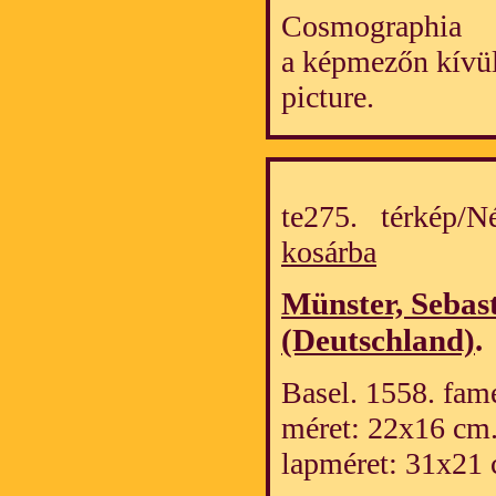
Cosmographia
a képmezőn kívül
picture.
te275. térkép/
kosárba
Münster, Sebas
(Deutschland)
.
Basel. 1558. fame
méret: 22x16 cm
lapméret: 31x21 