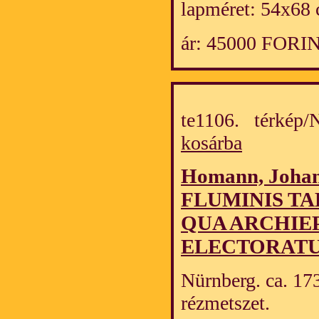
lapméret: 54x68 
ár: 45000 FORI
te1106. térkép
kosárba
Homann, Johan
FLUMINIS TA
QUA ARCHIE
ELECTORATU
Nürnberg. ca. 173
rézmetszet.