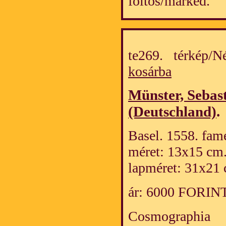
foltos/marked.
te269. térkép/
kosárba
Münster, Sebas
(Deutschland)
.
Basel. 1558. fame
méret: 13x15 cm
lapméret: 31x21 
ár: 6000 FORIN
Cosmographia