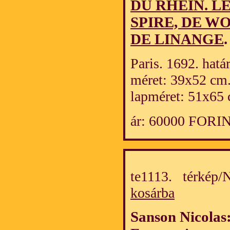
DU RHEIN. L
SPIRE, DE W
DE LINANGE
.
Paris. 1692. hatá
méret: 39x52 cm
lapméret: 51x65 
ár: 60000 FORI
te1113. térkép
kosárba
Sanson Nicolas