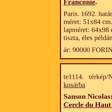
Franconie
.
Paris. 1692. hatá
méret: 51x84 cm
lapméret: 64x98 
tiszta, éles példá
ár: 90000 FORI
te1114. térkép
kosárba
Sanson Nicolas
Cercle du Haut