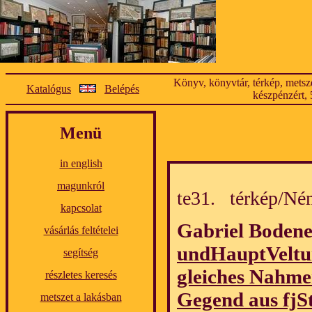
Könyv, könyvtár, térkép, metsze
Katalógus
Belépés
készpénzért, 
Menü
in english
magunkról
te31. térkép/N
kapcsolat
Gabriel Boden
vásárlás feltételei
undHauptVeltu
segítség
gleiches Nahme
részletes keresés
Gegend aus fjS
metszet a lakásban