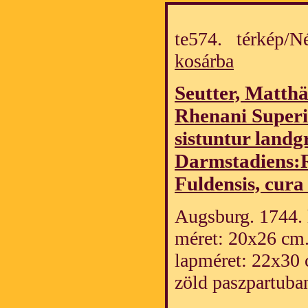
te574. térkép/
kosárba
Seutter, Matth
Rhenani Superio
sistuntur landg
Darmstadiens:R
Fuldensis, cura 
Augsburg. 1744. h
méret: 20x26 cm
lapméret: 22x30 
zöld paszpartuba