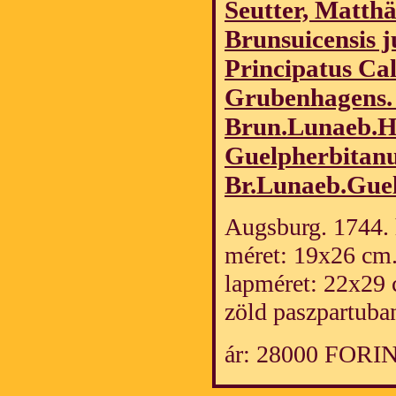
Seutter, Matth
Brunsuicensis j
Principatus Cal
Grubenhagens. 
Brun.Lunaeb.H
Guelpherbitan
Br.Lunaeb.Guel
Augsburg. 1744. h
méret: 19x26 cm
lapméret: 22x29 
zöld paszpartuba
ár: 28000 FORI