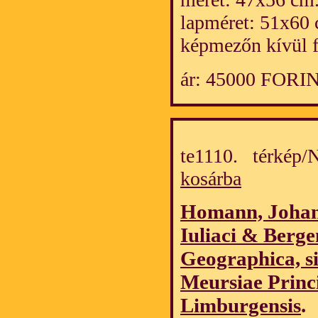
lapméret: 51x60 
képmezőn kívül f
ár: 45000 FORI
te1110. térkép
kosárba
Homann, Johan
Iuliaci & Berge
Geographica, s
Meursiae Princi
Limburgensis
.