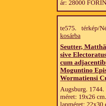
ár: 28000 FORI
te575. térkép/
kosárba
Seutter, Matth
sive Electorat
cum adjacentib
Moguntino Episc
Wormatiensi Cu
Augsburg. 1744. h
méret: 19x26 cm
lapméret: 22x30 