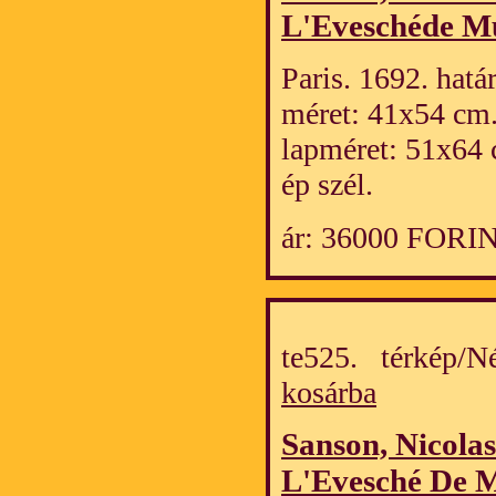
L'Eveschéde M
Paris. 1692. hatá
méret: 41x54 cm
lapméret: 51x64 
ép szél.
ár: 36000 FORI
te525. térkép/
kosárba
Sanson, Nicolas
L'Evesché De 