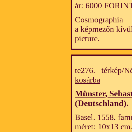
ár: 6000 FORIN
Cosmographia
a képmezőn kívül
picture.
te276. térkép/
kosárba
Münster, Sebas
(Deutschland)
.
Basel. 1558. fame
méret: 10x13 cm