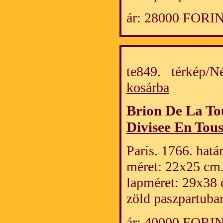
ár: 28000 FORI
te849. térkép/
kosárba
Brion De La To
Divisee En Tous
Paris. 1766. hatá
méret: 22x25 cm
lapméret: 29x38 
zöld paszpartuban
ár: 40000 FORI