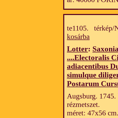
te1105. térkép
kosárba
Lotter
:
Saxonia
....Electoralis 
adiacentibus Du
simulque dilige
Postarum Cursu
Augsburg. 1745. 
rézmetszet.
méret: 47x56 cm