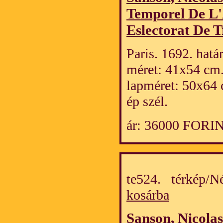
Temporel De L'
Eslectorat De T
Paris. 1692. hatá
méret: 41x54 cm
lapméret: 50x64 
ép szél.
ár: 36000 FORI
te524. térkép/
kosárba
Sanson, Nicolas