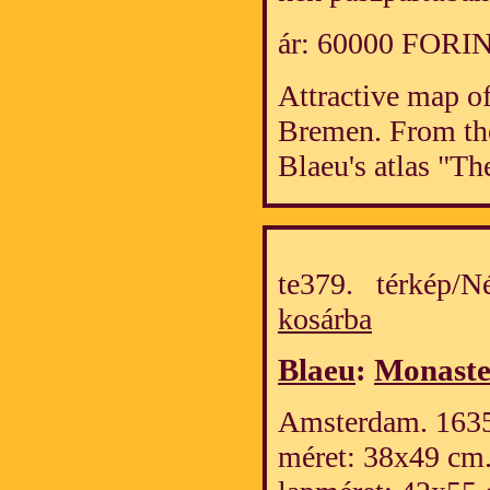
ár: 60000 FORI
Attractive map o
Bremen. From the
Blaeu's atlas "Th
te379. térkép/
kosárba
Blaeu
:
Monaster
Amsterdam. 1635.
méret: 38x49 cm