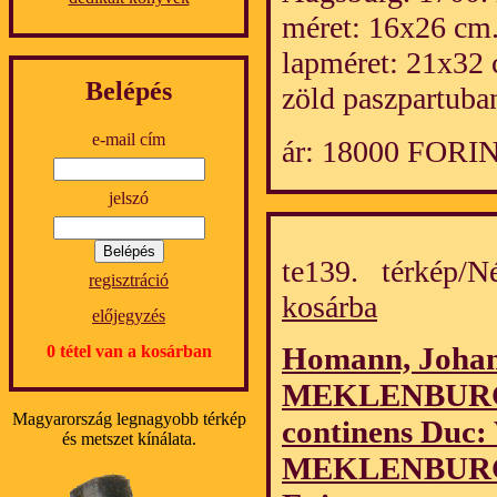
méret: 16x26 cm
lapméret: 21x32 
Belépés
zöld paszpartuban
e-mail cím
ár: 18000 FORI
jelszó
te139. térkép/
regisztráció
kosárba
előjegyzés
Homann, Johan
0 tétel van a kosárban
MEKLENBURGIC
Magyarország legnagyobb térkép
continens Duc
és metszet kínálata.
MEKLENBURG 