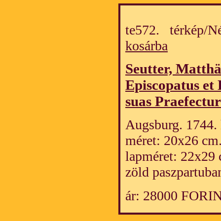
te572. térkép/
kosárba
Seutter, Matth
Episcopatus et 
suas Praefectur
Augsburg. 1744. h
méret: 20x26 cm
lapméret: 22x29 
zöld paszpartuba
ár: 28000 FORI