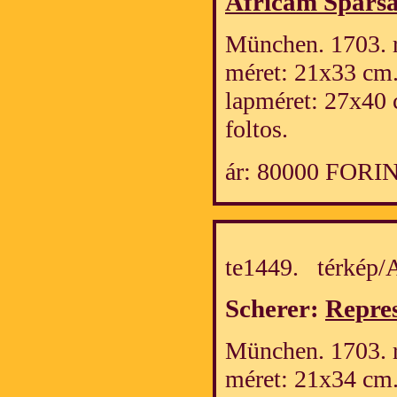
Africam Spars
München. 1703. r
méret: 21x33 cm
lapméret: 27x40 
foltos.
ár: 80000 FORI
te1449. térkép
Scherer:
Repres
München. 1703. r
méret: 21x34 cm