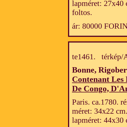
lapméret: 27x40 
foltos.
ár: 80000 FORI
te1461. térkép
Bonne, Rigober
Contenant Les
De Congo, D'An
Paris. ca.1780. r
méret: 34x22 cm
lapméret: 44x30 