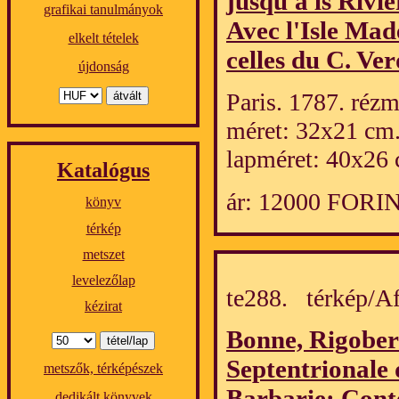
jusqu'a ls Rivi
grafikai tanulmányok
Avec l'Isle Made
elkelt tételek
celles du C. Ver
újdonság
Paris. 1787. rézm
méret: 32x21 cm
lapméret: 40x26 
Katalógus
ár: 12000 FORI
könyv
térkép
metszet
levelezőlap
te288. térkép/
kézirat
Bonne, Rigober
Septentrionale 
metszők, térképészek
Barbarie; Cont
dedikált könyvek