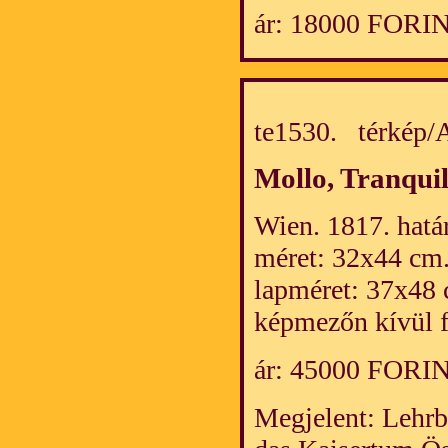
ár: 18000 FORI
te1530. térkép
Mollo, Tranquil
Wien. 1817. határ
méret: 32x44 cm
lapméret: 37x48 
képmezőn kívül f
ár: 45000 FORI
Megjelent: Lehrb