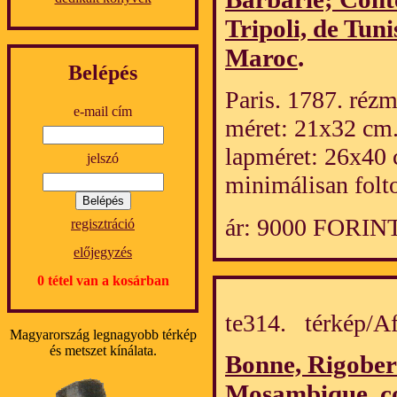
Tripoli, de Tuni
Maroc
.
Belépés
Paris. 1787. rézm
e-mail cím
méret: 21x32 cm
lapméret: 26x40 
jelszó
minimálisan folt
ár: 9000 FORIN
regisztráció
előjegyzés
0 tétel van a kosárban
te314. térkép/
Magyarország legnagyobb térkép
és metszet kínálata.
Bonne, Rigober
Mosambique, co