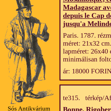
Madagascar ave
depuis le Cap 
jusqu'a Melind
Paris. 1787. rézm
méret: 21x32 cm
lapméret: 26x40 
minimálisan folt
ár: 18000 FORI
te315. térkép/
Sós Antikvárium
Bonne, Rigober