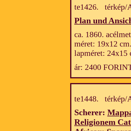
te1426. térkép
Plan und Ansich
ca. 1860. acélmet
méret: 19x12 cm
lapméret: 24x15 
ár: 2400 FORIN
te1448. térkép
Scherer:
Mappa
Religionem Cat