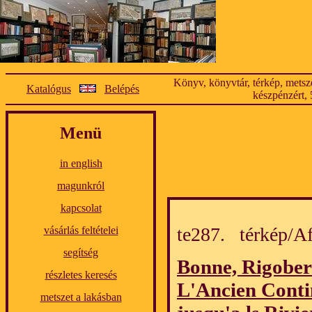
Könyv, könyvtár, térkép, metsze
Katalógus
Belépés
készpénzért, 
Menü
in english
magunkról
kapcsolat
te287. térkép/
vásárlás feltételei
segítség
Bonne, Rigober
részletes keresés
L'Ancien Conti
metszet a lakásban