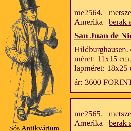
me2564. metszet
Amerika
berak 
San Juan de Ni
Hildburghausen. 
méret: 11x15 cm
lapméret: 18x25 
ár: 3600 FORIN
me2565. metszet
Amerika
berak 
Sós Antikvárium