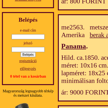
ár: 800 FORINT
Belépés
me2563. metszet
e-mail cím
Amerika
berak 
jelszó
Panama
.
Hild. ca.1850. ac
regisztráció
méret: 10x16 cm
előjegyzés
lapméret: 18x25 
0 tétel van a kosárban
minimálisan folt
ár: 9000 FORIN
Magyarország legnagyobb térkép
és metszet kínálata.