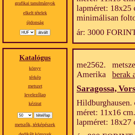
grafikai tanulmányok
lapméret: 18x25 
elkelt tételek
minimálisan folt
újdonság
ár: 3000 FORIN
Katalógus
me2562. metszet
könyv
Amerika
berak 
térkép
metszet
Saragossa, Vor
levelezőlap
Hildburghausen. 
kézirat
méret: 11x16 cm
lapméret: 18x27 
metszők, térképészek
dedikált könyvek