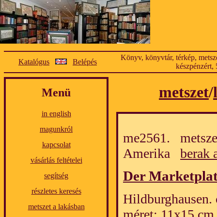
Könyv, könyvtár, térkép, metsze
Katalógus
Belépés
készpénzért, 
metszet
/
Menü
in english
magunkról
me2561. metszet
kapcsolat
Amerika
berak 
vásárlás feltételei
Der Marketplat
segítség
részletes keresés
Hildburghausen. 
metszet a lakásban
méret: 11x15 cm