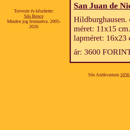
San Juan de Ni
Tervezte és készítette:
Sós Bence
Hildburghausen. 
Minden jog fenntartva. 2005-
2026
méret: 11x15 cm
lapméret: 16x23 
ár: 3600 FORIN
Sós Antikvarium
1056 