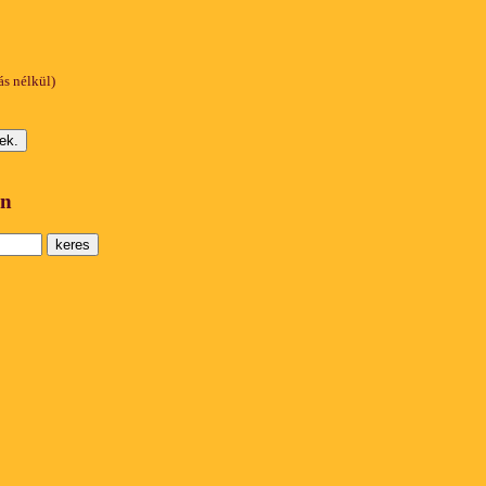
ás nélkül)
en