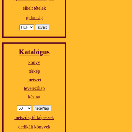
elkelt tételek
újdonság
Katalógus
könyv
térkép
metszet
levelezőlap
kézirat
metszők, térképészek
dedikált könyvek