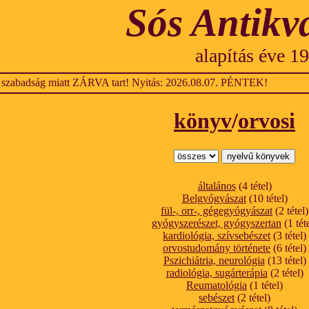
Sós Antikv
alapítás éve 1
 szabadság miatt ZÁRVA tart! Nyitás: 2026.08.07. PÉNTEK!
könyv
/
orvosi
általános
(4 tétel)
Belgyógyászat
(10 tétel)
fül-, orr-, gégegyógyászat
(2 tétel)
gyógyszerészet, gyógyszertan
(1 tét
kardiológia, szívsebészet
(3 tétel)
orvostudomány története
(6 tétel)
Pszichiátria, neurológia
(13 tétel)
radiológia, sugárterápia
(2 tétel)
Reumatológia
(1 tétel)
sebészet
(2 tétel)