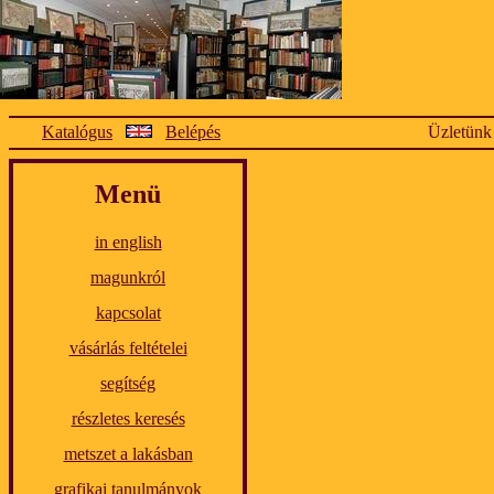
Katalógus
Belépés
Üzletünk
Menü
in english
magunkról
kapcsolat
vásárlás feltételei
segítség
részletes keresés
metszet a lakásban
grafikai tanulmányok