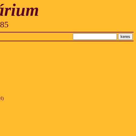
árium
985
el)