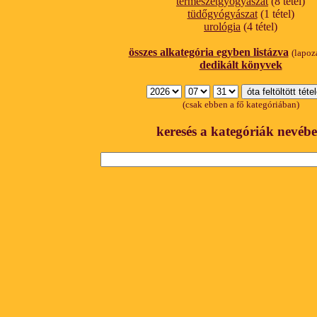
természetgyógyászat
(8 tétel)
tüdőgyógyászat
(1 tétel)
urológia
(4 tétel)
összes alkategória egyben listázva
(lapoz
dedikált könyvek
(csak ebben a fő kategóriában)
keresés a kategóriák nevéb