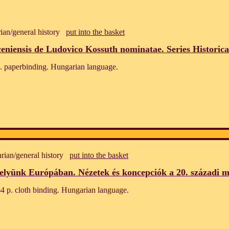
ian/general history
put into the basket
ceniensis de Ludovico Kossuth nominatae. Series Historica
 paperbinding. Hungarian language.
rian/general history
put into the basket
elyünk Európában. Nézetek és koncepciók a 20. századi ma
 p. cloth binding. Hungarian language.