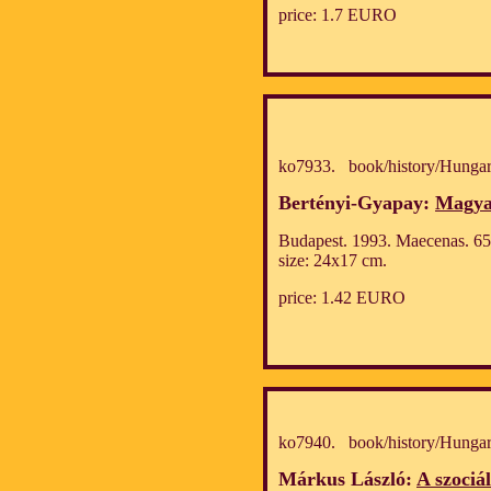
price: 1.7 EURO
ko7933. book/history/Hungar
Bertényi-Gyapay:
Magyar
Budapest. 1993. Maecenas. 65
size: 24x17 cm.
price: 1.42 EURO
ko7940. book/history/Hungar
Márkus László:
A szociá