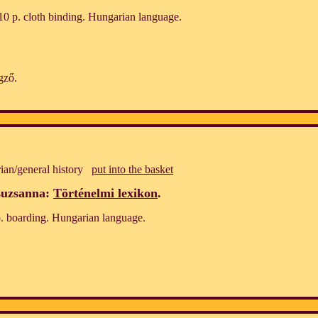
0 p. cloth binding. Hungarian language.
gző.
ian/general history
put into the basket
suzsanna:
Történelmi lexikon
.
. boarding. Hungarian language.