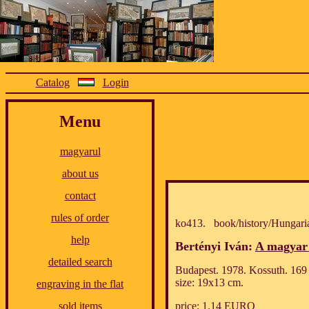
Catalog
Login
Menu
magyarul
about us
contact
rules of order
ko413. book/history/Hungari
help
Bertényi Iván:
A magyar 
detailed search
Budapest. 1978. Kossuth. 169 p
size: 19x13 cm.
engraving in the flat
price: 1.14 EURO
sold items