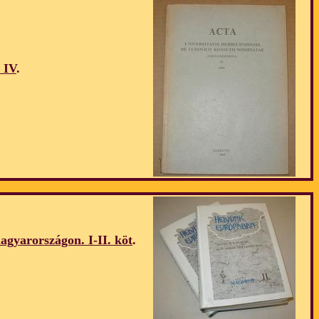
 IV
.
gyarországon. I-II. köt
.