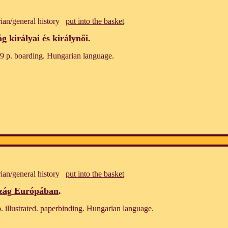
ian/general history
put into the basket
 királyai és királynői
.
9 p. boarding. Hungarian language.
ian/general history
put into the basket
zág Európában
.
 illustrated. paperbinding. Hungarian language.