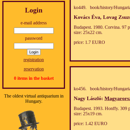
ko449. book/history/Hungari
Login
Kovács Éva, Lovag Zsuz
e-mail address
Budapest. 1980. Corvina. 97 p.
size: 25x22 cm.
password
price: 1.7 EURO
registration
reservation
0 items in the basket
ko456. book/history/Hungari
The oldest virtual antiquarium in
Nagy László:
Magyarorsz
Hungary.
Budapest. 1993. Honffy. 309 p.
size: 25x19 cm.
price: 1.42 EURO