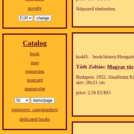
novelty
Népszerű történelem.
Catalog
book
ko445. book/history/Hungari
map
Tóth Zoltán:
Magyar tört
engraving
Budapest. 1952. Akadémiai Ki
postcard
size: 28x21 cm.
manuscript
price: 2.56 EURO
engravers, cartographers
dedicated books