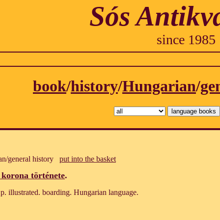
Sós Antikv
since 1985
book
/
history
/
Hungarian
/
ge
an/general history
put into the basket
korona története
.
. illustrated. boarding. Hungarian language.