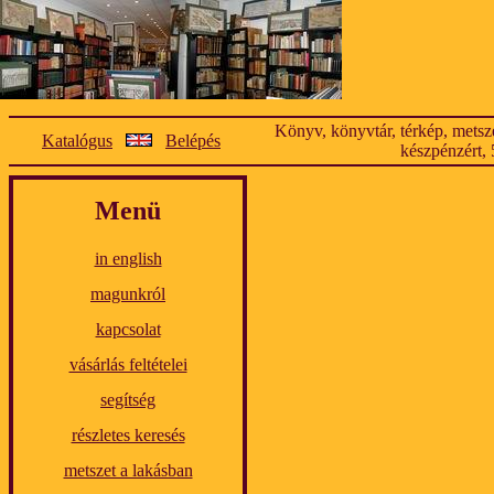
Könyv, könyvtár, térkép, metsze
Katalógus
Belépés
készpénzért, 
Menü
in english
magunkról
kapcsolat
vásárlás feltételei
segítség
részletes keresés
metszet a lakásban