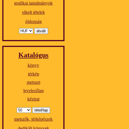
grafikai tanulmányok
elkelt tételek
újdonság
Katalógus
könyv
térkép
metszet
levelezőlap
kézirat
metszők, térképészek
dedikált könyvek