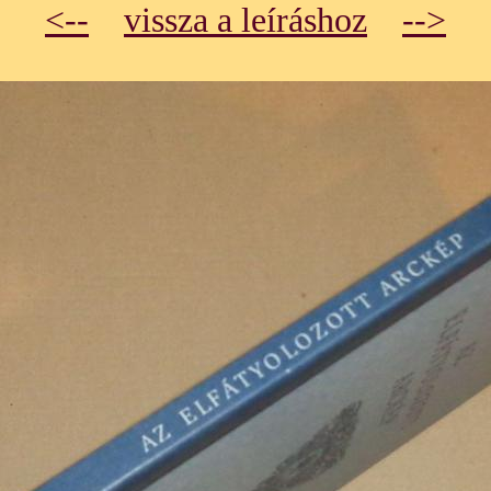
<--
vissza a leíráshoz
-->