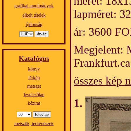
méret: 18x1
grafikai tanulmányok
lapméret: 3
elkelt tételek
újdonság
ár: 3600 F
Megjelent: 
Katalógus
Frankfurt.ca
könyv
összes kép 
térkép
metszet
levelezőlap
kézirat
metszők, térképészek