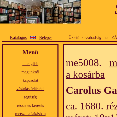
Katalógus
Belépés
Üzletünk szabadság miatt Z
Menü
me5008.
m
in english
a kosárba
magunkról
kapcsolat
Carolus Gap
vásárlás feltételei
segítség
ca. 1680. ré
részletes keresés
metszet a lakásban