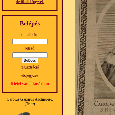
dedikált könyvek
Belépés
e-mail cím
jelszó
regisztráció
előjegyzés
0 tétel van a kosárban
Carolus Gaparus Archiepisc.
(Trier)