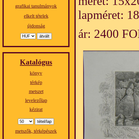
méret: 15x2
grafikai tanulmányok
lapméret: 1
elkelt tételek
újdonság
ár: 2400 F
Katalógus
könyv
térkép
metszet
levelezőlap
kézirat
metszők, térképészek