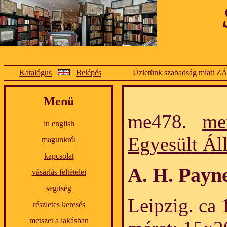
Katalógus
Belépés
Üzletünk szabadság miatt Z
Menü
me478.
me
in english
Egyesült Ál
magunkról
kapcsolat
A. H. Payn
vásárlás feltételei
segítség
Leipzig. ca 
részletes keresés
metszet a lakásban