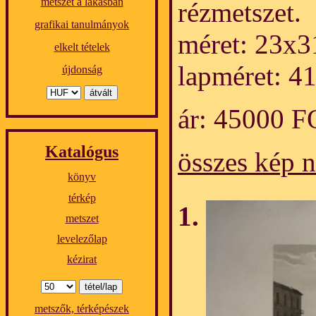
metszet a lakásban
rézmetszet.
grafikai tanulmányok
méret: 23x3
elkelt tételek
lapméret: 4
újdonság
ár: 45000 
Katalógus
összes kép 
könyv
térkép
metszet
levelezőlap
kézirat
metszők, térképészek