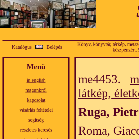
Könyv, könyvtár, térkép, metsze
Katalógus
Belépés
készpénzért, 
Menü
me4453.
m
in english
látkép, élet
magunkról
kapcsolat
Ruga, Piet
vásárlás feltételei
segítség
Roma, Giaco
részletes keresés