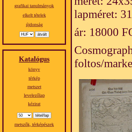
méret: 24x3
grafikai tanulmányok
lapméret: 3
elkelt tételek
újdonság
ár: 18000 
Cosmograph
Katalógus
foltos/marke
könyv
térkép
metszet
levelezőlap
kézirat
metszők, térképészek