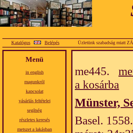
Katalógus
Belépés
Üzletünk szabadság miatt Z
Menü
me445.
me
in english
a kosárba
magunkról
kapcsolat
Münster, S
vásárlás feltételei
segítség
Basel. 1558.
részletes keresés
metszet a lakásban