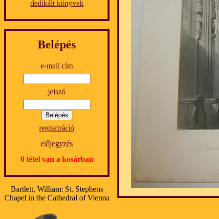
dedikált könyvek
Belépés
e-mail cím
jelszó
regisztráció
előjegyzés
0 tétel van a kosárban
Bartlett, William: St. Stephens
Chapel in the Cathedral of Vienna