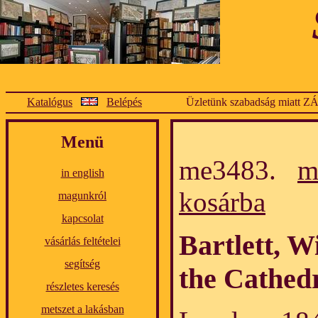
Katalógus
Belépés
Üzletünk szabadság miatt Z
Menü
me3483.
m
in english
kosárba
magunkról
kapcsolat
Bartlett, W
vásárlás feltételei
segítség
the Cathedr
részletes keresés
metszet a lakásban