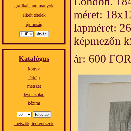
London. 184
grafikai tanulmányok
méret: 18x1
elkelt tételek
lapméret: 2
újdonság
képmezőn kí
ár: 600 FO
Katalógus
könyv
térkép
metszet
levelezőlap
kézirat
metszők, térképészek