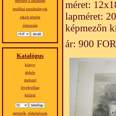
metszet a lakásban
méret: 12x1
grafikai tanulmányok
lapméret: 2
elkelt tételek
képmezőn kí
újdonság
ár: 900 FO
Katalógus
könyv
térkép
metszet
levelezőlap
kézirat
metszők, térképészek