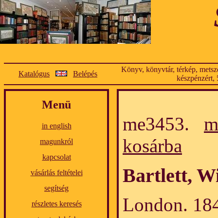
Könyv, könyvtár, térkép, metsze
Katalógus
Belépés
készpénzért, 
Menü
me3453.
m
in english
kosárba
magunkról
kapcsolat
Bartlett, W
vásárlás feltételei
segítség
London. 184
részletes keresés