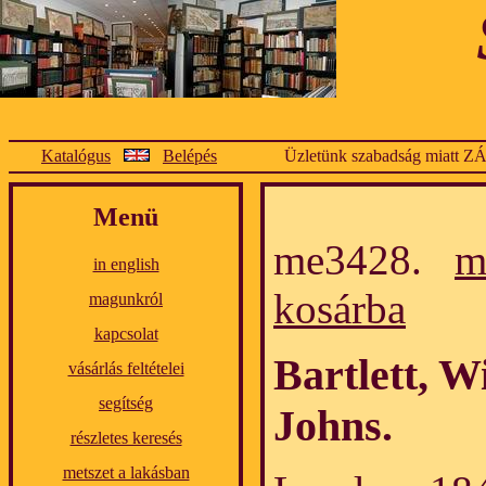
Katalógus
Belépés
Üzletünk szabadság miatt Z
Menü
me3428.
m
in english
kosárba
magunkról
kapcsolat
Bartlett, W
vásárlás feltételei
segítség
Johns.
részletes keresés
metszet a lakásban