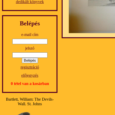
dedikált könyvek
Belépés
e-mail cím
jelszó
regisztráció
előjegyzés
0 tétel van a kosárban
Bartlett, William: The Devils-
Wall. St. Johns