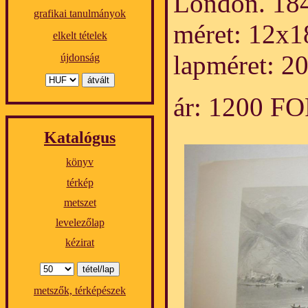
London. 184
grafikai tanulmányok
méret: 12x1
elkelt tételek
lapméret: 2
újdonság
ár: 1200 F
Katalógus
könyv
térkép
metszet
levelezőlap
kézirat
metszők, térképészek