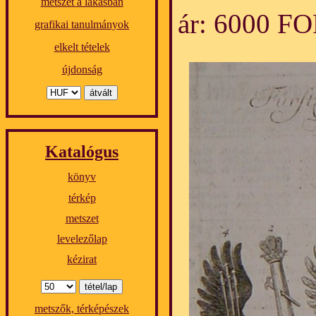
metszet a lakásban
ár: 6000 F
grafikai tanulmányok
elkelt tételek
újdonság
Katalógus
könyv
térkép
metszet
levelezőlap
kézirat
metszők, térképészek