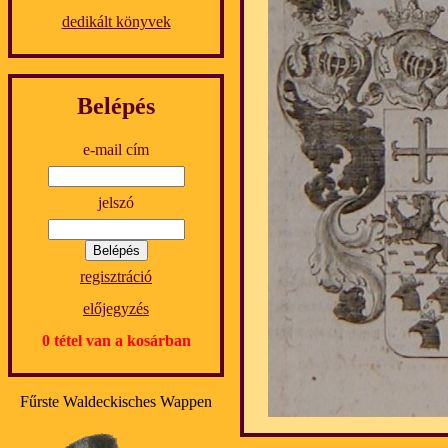
dedikált könyvek
Belépés
e-mail cím
jelszó
regisztráció
előjegyzés
0 tétel van a kosárban
Fűrste Waldeckisches Wappen