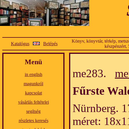
Könyv, könyvtár, térkép, metsze
Katalógus
Belépés
készpénzért, 
Menü
me283.
me
in english
magunkról
Fűrste Wal
kapcsolat
vásárlás feltételei
Nürnberg. 1
segítség
méret: 18x1
részletes keresés