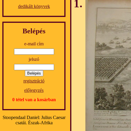
dedikált könyvek
Belépés
e-mail cím
jelszó
regisztráció
előjegyzés
0 tétel van a kosárban
Stoopendaal Daniel: Julius Caesar
csatái. Észak-Afrika