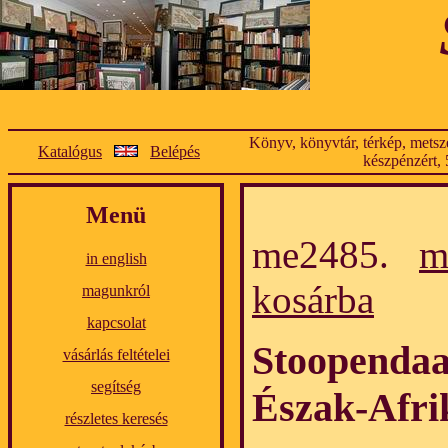
Könyv, könyvtár, térkép, metsze
Katalógus
Belépés
készpénzért, 
Menü
me2485.
m
in english
kosárba
magunkról
kapcsolat
Stoopendaal
vásárlás feltételei
segítség
Észak-Afri
részletes keresés