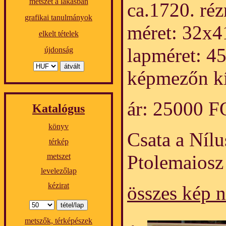
metszet a lakásban
ca.1720. réz
grafikai tanulmányok
méret: 32x4
elkelt tételek
lapméret: 4
újdonság
képmezőn kí
ár: 25000 
Katalógus
könyv
Csata a Nílu
térkép
Ptolemaiosz 
metszet
levelezőlap
kézirat
összes kép 
metszők, térképészek