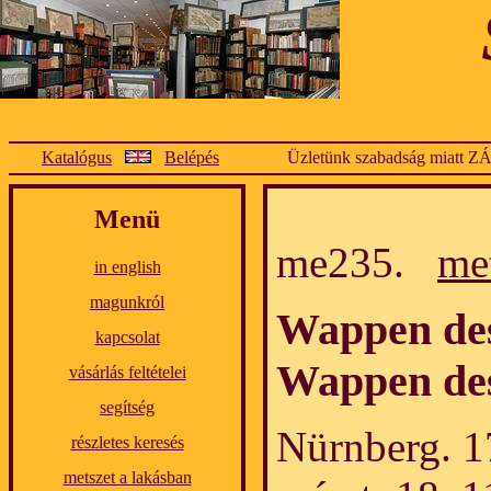
Katalógus
Belépés
Üzletünk szabadság miatt Z
Menü
me235.
me
in english
magunkról
Wappen des
kapcsolat
Wappen des
vásárlás feltételei
segítség
Nürnberg. 1
részletes keresés
metszet a lakásban