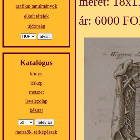
méret: 18x1
grafikai tanulmányok
elkelt tételek
ár: 6000 F
újdonság
Katalógus
könyv
térkép
metszet
levelezőlap
kézirat
metszők, térképészek