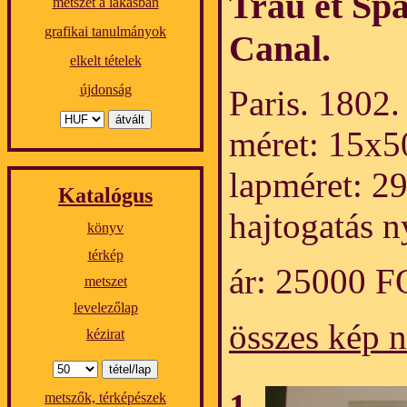
Trau et Spa
metszet a lakásban
grafikai tanulmányok
Canal.
elkelt tételek
újdonság
Paris. 1802.
méret: 15x5
lapméret: 2
Katalógus
hajtogatás 
könyv
térkép
ár: 25000 
metszet
levelezőlap
összes kép 
kézirat
metszők, térképészek