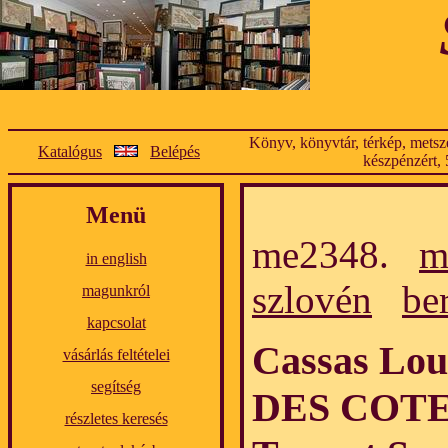
Könyv, könyvtár, térkép, metsze
Katalógus
Belépés
készpénzért, 
Menü
me2348.
m
in english
szlovén
be
magunkról
kapcsolat
Cassas Lo
vásárlás feltételei
segítség
DES COTE
részletes keresés