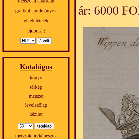
metszet a lakásban
ár: 6000 F
grafikai tanulmányok
elkelt tételek
újdonság
Katalógus
könyv
térkép
metszet
levelezőlap
kézirat
metszők, térképészek