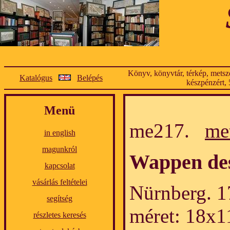
Könyv, könyvtár, térkép, metsze
Katalógus
Belépés
készpénzért, 
Menü
me217.
me
in english
magunkról
Wappen des
kapcsolat
vásárlás feltételei
Nürnberg. 1
segítség
méret: 18x1
részletes keresés