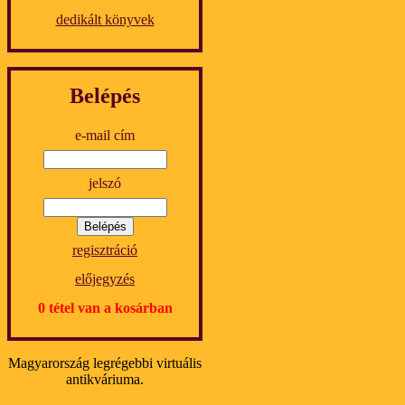
dedikált könyvek
Belépés
e-mail cím
jelszó
regisztráció
előjegyzés
0 tétel van a kosárban
Magyarország legrégebbi virtuális
antikváriuma.