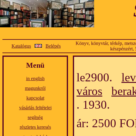
Könyv, könyvtár, térkép, metsze
Katalógus
Belépés
készpénzért, 
Menü
le2900.
lev
in english
város
bera
magunkról
kapcsolat
. 1930.
vásárlás feltételei
segítség
ár: 2500 F
részletes keresés