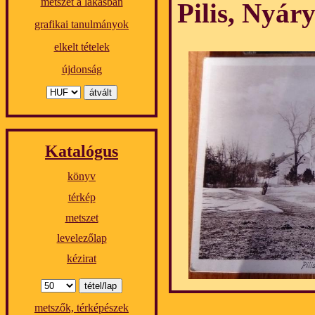
metszet a lakásban
Pilis, Nyáry
grafikai tanulmányok
elkelt tételek
újdonság
Katalógus
könyv
térkép
metszet
levelezőlap
kézirat
metszők, térképészek