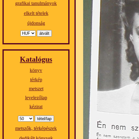
grafikai tanulmányok
elkelt tételek
újdonság
Katalógus
könyv
térkép
metszet
levelezőlap
kézirat
metszők, térképészek
dedikált könyvek