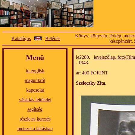
Könyv, könyvtár, térkép, metsze
Katalógus
Belépés
készpénzért, 
Menü
le2280.
levelezőlap, fotó
/
Film
. 1943.
in english
ár: 400 FORINT
magunkról
Szeleczky Zita.
kapcsolat
vásárlás feltételei
segítség
részletes keresés
metszet a lakásban