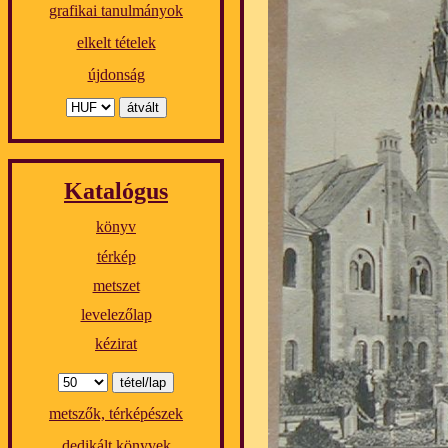
grafikai tanulmányok
elkelt tételek
újdonság
Katalógus
könyv
térkép
metszet
levelezőlap
kézirat
metszők, térképészek
dedikált könyvek