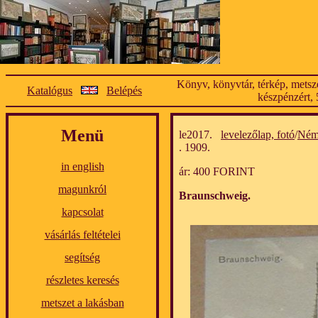
Könyv, könyvtár, térkép, metsze
Katalógus
Belépés
készpénzért, 
Menü
le2017.
levelezőlap, fotó
/
Ném
. 1909.
in english
ár: 400 FORINT
magunkról
Braunschweig.
kapcsolat
vásárlás feltételei
segítség
részletes keresés
metszet a lakásban