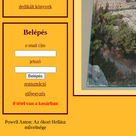
dedikált könyvek
Belépés
e-mail cím
jelszó
regisztráció
előjegyzés
0 tétel van a kosárban
Powell Anton: Az ókori Hellász
műveltsége