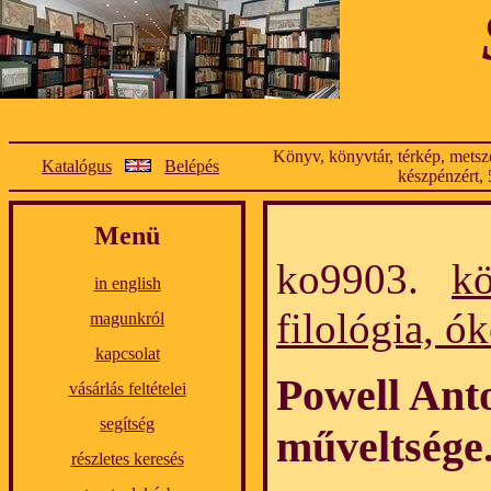
Könyv, könyvtár, térkép, metsze
Katalógus
Belépés
készpénzért, 
Menü
ko9903.
k
in english
filológia, ók
magunkról
kapcsolat
Powell Anto
vásárlás feltételei
segítség
műveltsége
részletes keresés