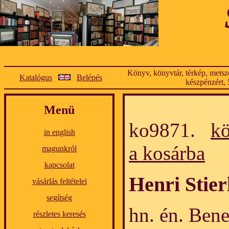
Könyv, könyvtár, térkép, metsze
Katalógus
Belépés
készpénzért, 
Menü
ko9871.
k
in english
a kosárba
magunkról
kapcsolat
Henri Stier
vásárlás feltételei
segítség
hn. én. Bened
részletes keresés