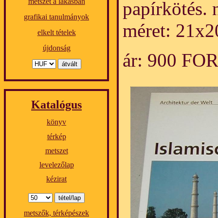
metszet a lakásban
papírkötés. 
grafikai tanulmányok
méret: 21x2
elkelt tételek
újdonság
ár: 900 FO
Katalógus
könyv
térkép
metszet
levelezőlap
kézirat
metszők, térképészek