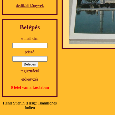
dedikált könyvek
Belépés
e-mail cím
jelszó
regisztráció
előjegyzés
0 tétel van a kosárban
Henri Stierlin (Hrsg): Islamisches
Indien