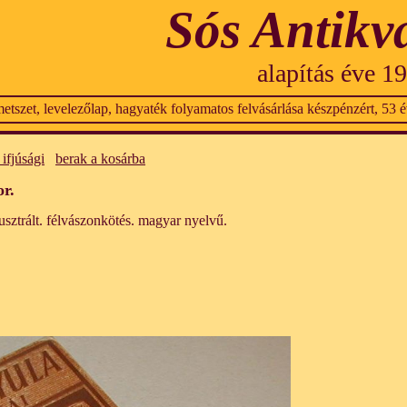
Sós Antikv
alapítás éve 1
etszet, levelezőlap, hagyaték folyamatos felvásárlása készpénzért, 53 év
ifjúsági
berak a kosárba
r.
lusztrált. félvászonkötés. magyar nyelvű.