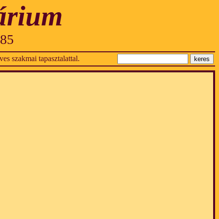
árium
985
es szakmai tapasztalattal.