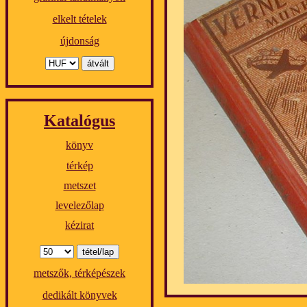
elkelt tételek
újdonság
Katalógus
könyv
térkép
metszet
levelezőlap
kézirat
metszők, térképészek
dedikált könyvek