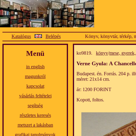
Katalógus
Belépés
Könyv, könyvtár, térkép, m
Menü
ko9819.
könyv
/
mese, gyerek, 
Verne Gyula: A Chancello
in english
Budapest. én. Forrás. 204 p. il
magunkról
méret: 21x14 cm.
kapcsolat
ár: 1200 FORINT
vásárlás feltételei
Kopott, foltos.
segítség
részletes keresés
metszet a lakásban
grafikai tanulmányok