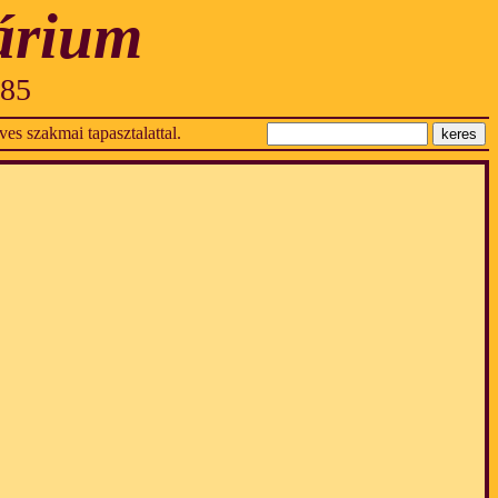
árium
985
es szakmai tapasztalattal.