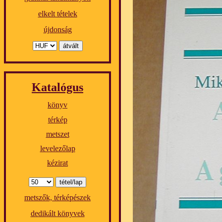
elkelt tételek
újdonság
Katalógus
könyv
térkép
metszet
levelezőlap
kézirat
metszők, térképészek
dedikált könyvek