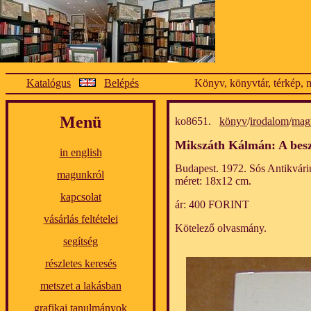
Katalógus
Belépés
Könyv, könyvtár, térkép, m
Menü
ko8651.
könyv
/
irodalom
/
mag
Mikszáth Kálmán: A beszé
in english
Budapest. 1972. Sós Antikvári
magunkról
méret: 18x12 cm.
kapcsolat
ár: 400 FORINT
vásárlás feltételei
Kötelező olvasmány.
segítség
részletes keresés
metszet a lakásban
grafikai tanulmányok