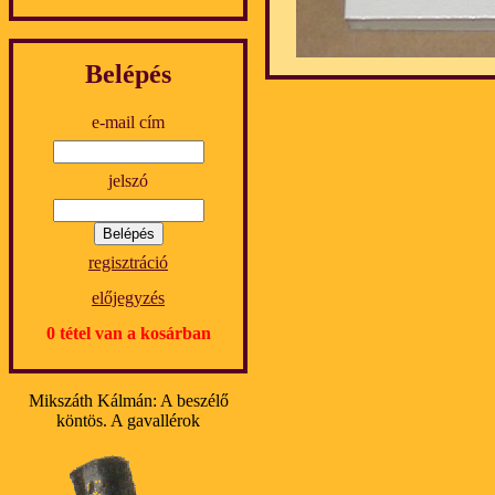
Belépés
e-mail cím
jelszó
regisztráció
előjegyzés
0 tétel van a kosárban
Mikszáth Kálmán: A beszélő
köntös. A gavallérok