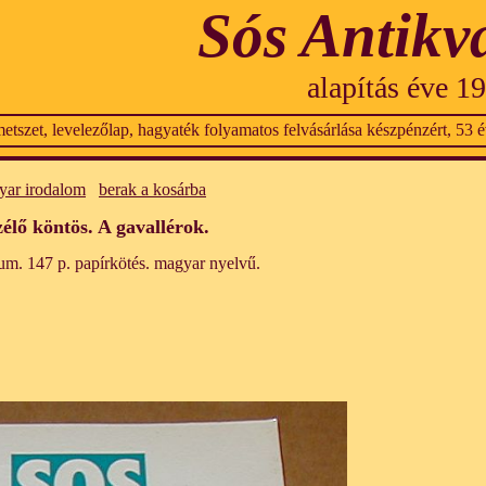
Sós Antikv
alapítás éve 1
etszet, levelezőlap, hagyaték folyamatos felvásárlása készpénzért, 53 év
yar irodalom
berak a kosárba
lő köntös. A gavallérok.
um. 147 p. papírkötés. magyar nyelvű.