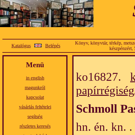
Könyv, könyvtár, térkép, metsze
Katalógus
Belépés
készpénzért, 
Menü
ko16827.
in english
papírrégiség
magunkról
kapcsolat
Schmoll Pa
vásárlás feltételei
segítség
hn. én. kn. 
részletes keresés