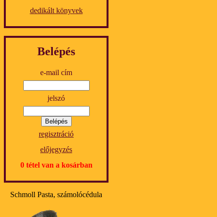
dedikált könyvek
Belépés
e-mail cím
jelszó
regisztráció
előjegyzés
0 tétel van a kosárban
Schmoll Pasta, számolócédula