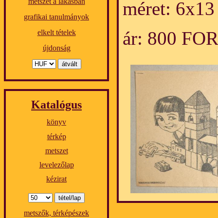
metszet a lakásban
méret: 6x13
grafikai tanulmányok
ár: 800 FO
elkelt tételek
újdonság
Katalógus
könyv
térkép
metszet
levelezőlap
kézirat
metszők, térképészek