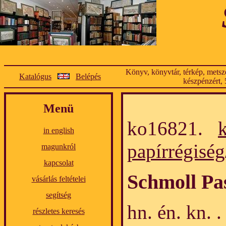
Könyv, könyvtár, térkép, metsze
Katalógus
Belépés
készpénzért, 
Menü
ko16821.
in english
papírrégiség
magunkról
kapcsolat
Schmoll Pa
vásárlás feltételei
segítség
hn. én. kn. 
részletes keresés