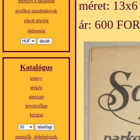
metszet a lakásban
méret: 13x6
grafikai tanulmányok
ár: 600 FO
elkelt tételek
újdonság
Katalógus
könyv
térkép
metszet
levelezőlap
kézirat
metszők, térképészek