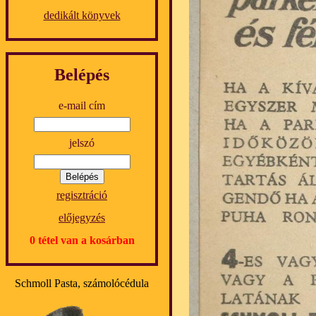
dedikált könyvek
Belépés
e-mail cím
jelszó
regisztráció
előjegyzés
0 tétel van a kosárban
Schmoll Pasta, számolócédula