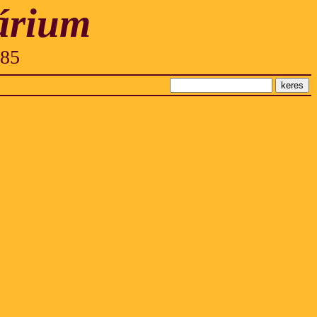
árium
985