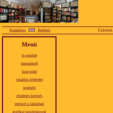
Katalógus
Belépés
Üzletünk
Menü
in english
magunkról
kapcsolat
vásárlás feltételei
segítség
részletes keresés
metszet a lakásban
grafikai tanulmányok