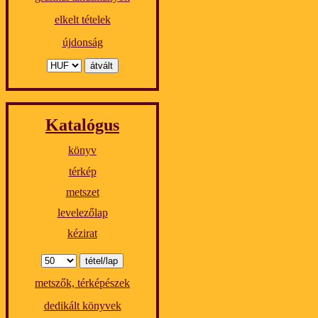
elkelt tételek
újdonság
Katalógus
könyv
térkép
metszet
levelezőlap
kézirat
metszők, térképészek
dedikált könyvek