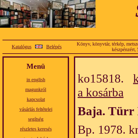
Könyv, könyvtár, térkép, metsze
Katalógus
Belépés
készpénzért, 
Menü
ko15818.
in english
a kosárba
magunkról
kapcsolat
Baja. Türr
vásárlás feltételei
segítség
Bp. 1978. kn
részletes keresés