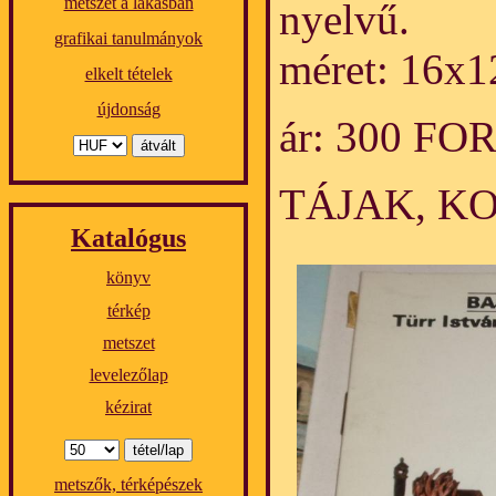
metszet a lakásban
nyelvű.
grafikai tanulmányok
méret: 16x1
elkelt tételek
újdonság
ár: 300 FO
TÁJAK, K
Katalógus
könyv
térkép
metszet
levelezőlap
kézirat
metszők, térképészek