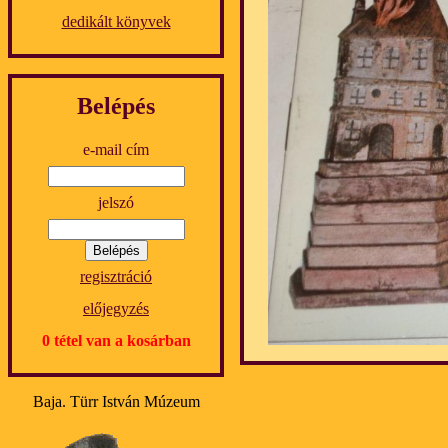
dedikált könyvek
Belépés
e-mail cím
jelszó
regisztráció
előjegyzés
0 tétel van a kosárban
Baja. Türr István Múzeum