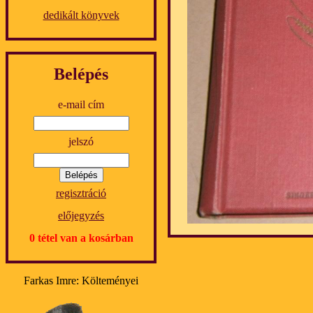
dedikált könyvek
Belépés
e-mail cím
jelszó
regisztráció
előjegyzés
0 tétel van a kosárban
Farkas Imre: Költeményei