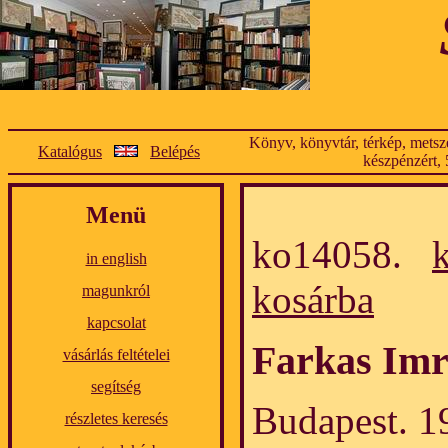
Könyv, könyvtár, térkép, metsze
Katalógus
Belépés
készpénzért, 
Menü
ko14058.
in english
kosárba
magunkról
kapcsolat
Farkas Imr
vásárlás feltételei
segítség
Budapest. 19
részletes keresés