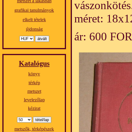
metszet a lakásban
vászonkötés
grafikai tanulmányok
méret: 18x1
elkelt tételek
újdonság
ár: 600 FO
Katalógus
könyv
térkép
metszet
levelezőlap
kézirat
metszők, térképészek