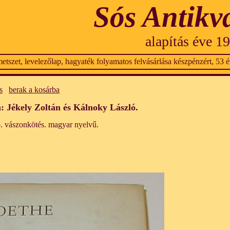
Sós Antikv
alapítás éve 1
etszet, levelezőlap, hagyaték folyamatos felvásárlása készpénzért, 53 év
s
berak a kosárba
a: Jékely Zoltán és Kálnoky László.
. vászonkötés. magyar nyelvű.