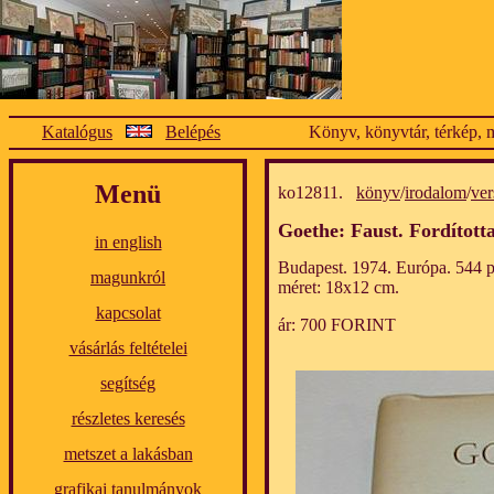
Katalógus
Belépés
Könyv, könyvtár, térkép, m
Menü
ko12811.
könyv
/
irodalom
/
ver
Goethe: Faust. Fordított
in english
Budapest. 1974. Európa. 544 p
magunkról
méret: 18x12 cm.
kapcsolat
ár: 700 FORINT
vásárlás feltételei
segítség
részletes keresés
metszet a lakásban
grafikai tanulmányok