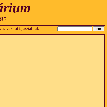
árium
985
es szakmai tapasztalattal.