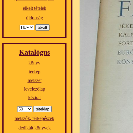
elkelt tételek
újdonság
Katalógus
könyv
térkép
metszet
levelezőlap
kézirat
metszők, térképészek
dedikált könyvek