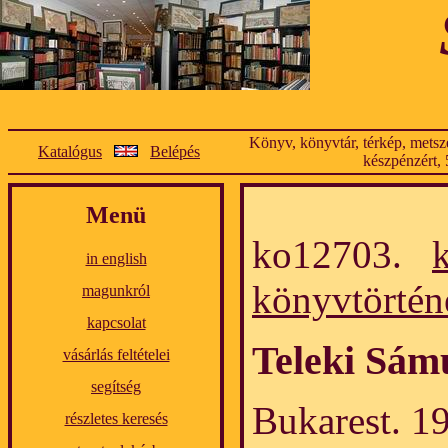
Könyv, könyvtár, térkép, metsze
Katalógus
Belépés
készpénzért, 
Menü
ko12703.
in english
könyvtörtén
magunkról
kapcsolat
Teleki Sámu
vásárlás feltételei
segítség
Bukarest. 19
részletes keresés