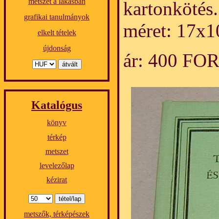
metszet a lakásban
kartonkötés
grafikai tanulmányok
méret: 17x1
elkelt tételek
újdonság
ár: 400 FO
Katalógus
könyv
térkép
metszet
levelezőlap
kézirat
metszők, térképészek