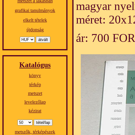
metszet a lakásban
magyar nyel
grafikai tanulmányok
méret: 20x1
elkelt tételek
újdonság
ár: 700 FO
Katalógus
könyv
térkép
metszet
levelezőlap
kézirat
metszők, térképészek