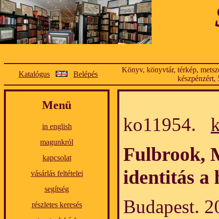
Könyv, könyvtár, térkép, metsze
Katalógus
Belépés
készpénzért, 
Menü
ko11954.
in english
magunkról
Fulbrook, 
kapcsolat
identitás a
vásárlás feltételei
segítség
Budapest. 20
részletes keresés