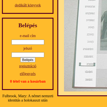
dedikált könyvek
Belépés
e-mail cím
jelszó
regisztráció
előjegyzés
0 tétel van a kosárban
Fulbrook, Mary: A német nemzeti
identitás a holokauszt után