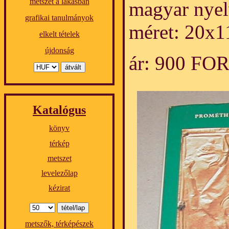
metszet a lakásban
magyar nyel
grafikai tanulmányok
méret: 20x1
elkelt tételek
újdonság
ár: 900 FO
Katalógus
könyv
térkép
metszet
levelezőlap
kézirat
metszők, térképészek