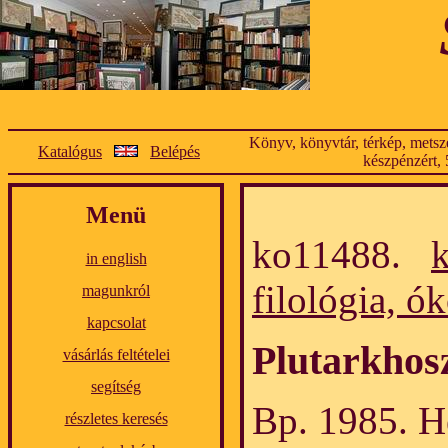
Könyv, könyvtár, térkép, metsze
Katalógus
Belépés
készpénzért, 
Menü
ko11488.
in english
filológia, ók
magunkról
kapcsolat
Plutarkhos
vásárlás feltételei
segítség
Bp. 1985. He
részletes keresés