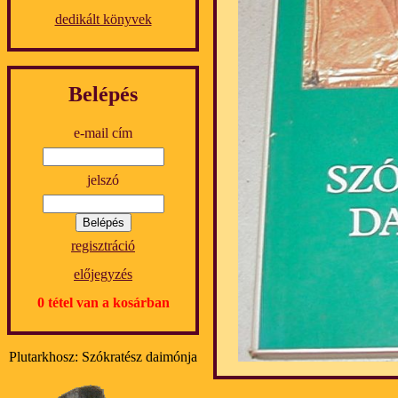
dedikált könyvek
Belépés
e-mail cím
jelszó
regisztráció
előjegyzés
0 tétel van a kosárban
Plutarkhosz: Szókratész daimónja