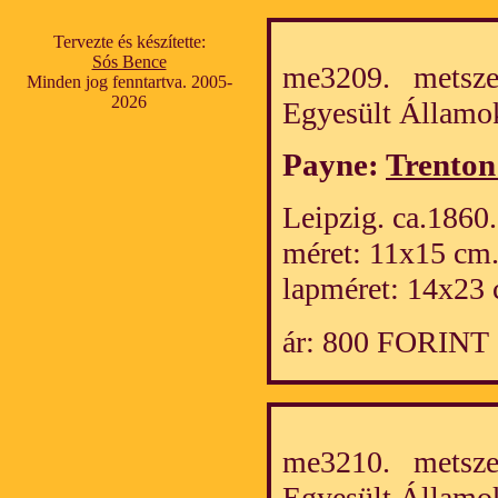
Tervezte és készítette:
Sós Bence
me3209. metszet
Minden jog fenntartva. 2005-
2026
Egyesült Álla
Payne:
Trenton
Leipzig. ca.1860.
méret: 11x15 cm
lapméret: 14x23 
ár: 800 FORINT
me3210. metszet
Egyesült Álla