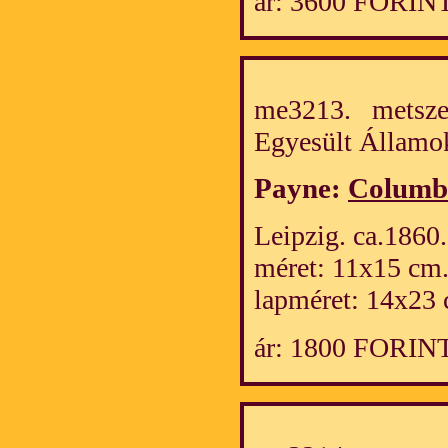
ár: 3600 FORIN
me3213. metszet
Egyesült Álla
Payne:
Columbi
Leipzig. ca.1860.
méret: 11x15 cm
lapméret: 14x23 
ár: 1800 FORIN