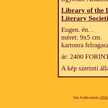
Library of the
Literary Societ
Eugen. én. .
méret: 9x5 cm.
kartonra felragas
ár: 2400 FORIN
A kép szerinti ál
Sós Antikvarium
1056 