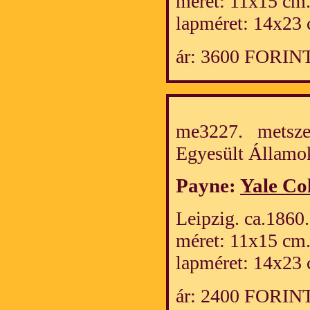
méret: 11x15 cm
lapméret: 14x23 
ár: 3600 FORIN
me3227. metszet
Egyesült Álla
Payne:
Yale Co
Leipzig. ca.1860.
méret: 11x15 cm
lapméret: 14x23 
ár: 2400 FORIN