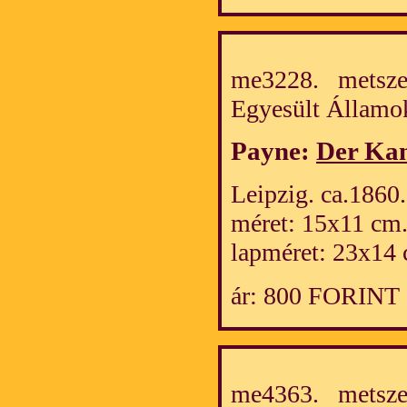
me3228. metszet
Egyesült Álla
Payne:
Der Kan
Leipzig. ca.1860.
méret: 15x11 cm
lapméret: 23x14 
ár: 800 FORINT
me4363. metsze