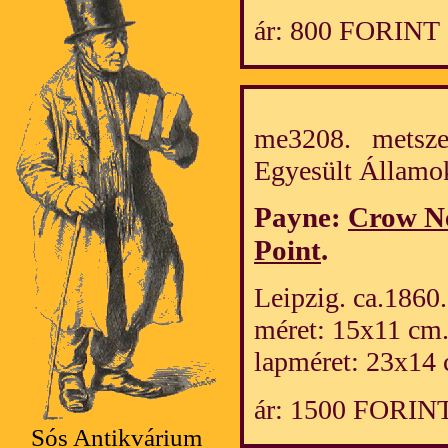
ár: 800 FORINT
me3208. metszet
Egyesült Álla
Payne:
Crow Ne
Point
.
Leipzig. ca.1860.
méret: 15x11 cm
lapméret: 23x14 
ár: 1500 FORIN
Sós Antikvárium