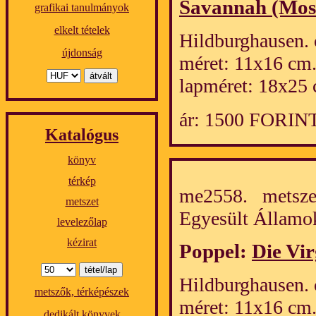
Savannah (Mos
grafikai tanulmányok
elkelt tételek
Hildburghausen. 
újdonság
méret: 11x16 cm
lapméret: 18x25 
ár: 1500 FORIN
Katalógus
könyv
térkép
me2558. metszet
metszet
Egyesült Álla
levelezőlap
kézirat
Poppel:
Die Vir
Hildburghausen. 
metszők, térképészek
méret: 11x16 cm
dedikált könyvek