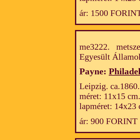
ár: 1500 FORIN
me3222. metszet
Egyesült Álla
Payne:
Philade
Leipzig. ca.1860.
méret: 11x15 cm
lapméret: 14x23 
ár: 900 FORINT