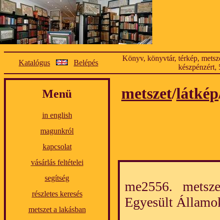
Könyv, könyvtár, térkép, metsze
Katalógus
Belépés
készpénzért, 
metszet
/
látkép
Menü
in english
magunkról
kapcsolat
vásárlás feltételei
segítség
me2556. metszet
részletes keresés
Egyesült Álla
metszet a lakásban