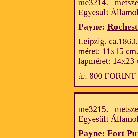
me3214. metszet
Egyesült Álla
Payne:
Rochest
Leipzig. ca.1860.
méret: 11x15 cm
lapméret: 14x23 
ár: 800 FORINT
me3215. metszet
Egyesült Álla
Payne:
Fort P