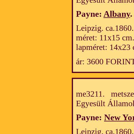
Payne:
Albany
.
Leipzig. ca.1860.
méret: 11x15 cm
lapméret: 14x23 
ár: 3600 FORIN
me3211. metszet
Egyesült Álla
Payne:
New Yo
Leipzig. ca.1860.