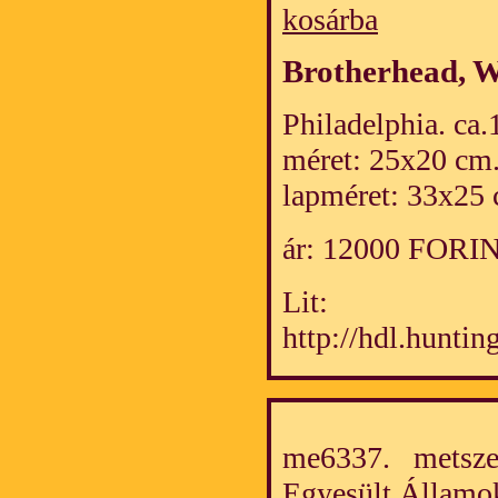
kosárba
Brotherhead, W
Philadelphia. ca.1
méret: 25x20 cm
lapméret: 33x25 
ár: 12000 FORI
Lit:
http://hdl.huntin
me6337. metszet
Egyesült Álla