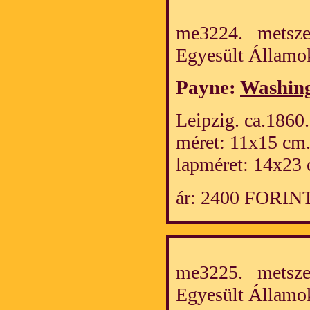
me3224. metszet
Egyesült Álla
Payne:
Washin
Leipzig. ca.1860.
méret: 11x15 cm
lapméret: 14x23 
ár: 2400 FORIN
me3225. metszet
Egyesült Álla