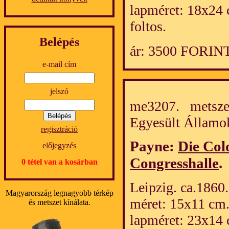
lapméret: 18x24 
foltos.
Belépés
ár: 3500 FORIN
e-mail cím
jelszó
me3207. metszet
Egyesült Álla
regisztráció
Payne:
Die Col
előjegyzés
Congresshalle
.
0 tétel van a kosárban
Leipzig. ca.1860.
Magyarország legnagyobb térkép
méret: 15x11 cm
és metszet kínálata.
lapméret: 23x14 